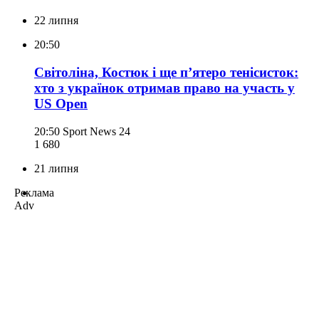
22 липня
20:50
Світоліна, Костюк і ще п’ятеро тенісисток:
хто з українок отримав право на участь у
US Open
20:50
Sport News 24
1 680
21 липня
Реклама
Adv