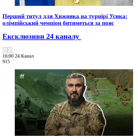
Перший титул для Хижняка на турнірі Усика:
олімпійський чемпіон битиметься за пояс
Ексклюзиви 24 каналу
16:00
24 Канал
915