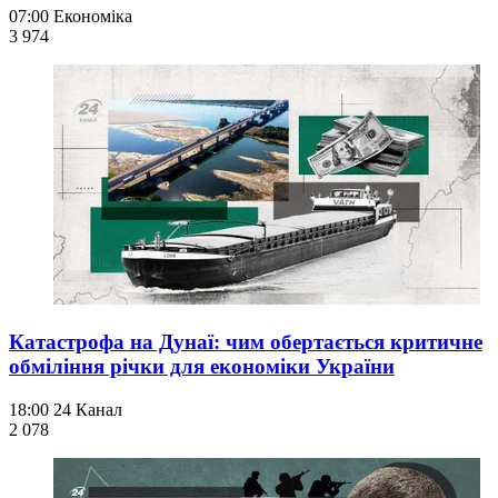
07:00
Економіка
3 974
Катастрофа на Дунаї: чим обертається критичне
обміління річки для економіки України
18:00
24 Канал
2 078