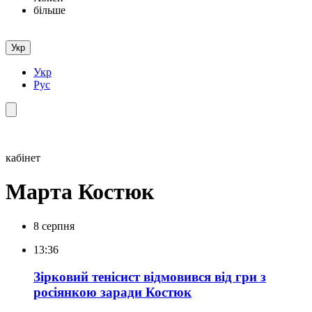
більше
Укр
Укр
Рус
кабінет
Марта Костюк
8 серпня
13:36
Зірковий тенісист відмовився від гри з
росіянкою заради Костюк