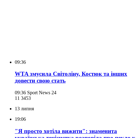
09:36
WTA змусила Світоліну, Костюк та інших
довести свою стать
09:36
Sport News 24
11 345
3
13 липня
19:06
"Я просто хотіла вижити": знаменита
українська тенісистка розповіла про пекло у