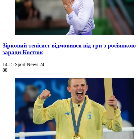
Зірковий тенісист відмовився від гри з росіянкою
заради Костюк
14:15
Sport News 24
88