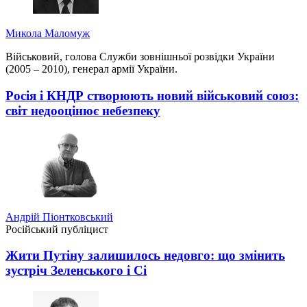
Микола Маломуж
Військовий, голова Служби зовнішньої розвідки України
(2005 – 2010), генерал армії України.
Росія і КНДР створюють новий військовий союз:
світ недооцінює небезпеку
Андрій Піонтковський
Російський публіцист
Жити Путіну залишилось недовго: що змінить
зустріч Зеленського і Сі