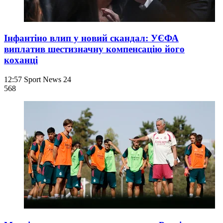
Інфантіно влип у новий скандал: УЄФА
виплатив шестизначну компенсацію його
коханці
12:57
Sport News 24
568