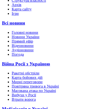
Структура власності
Архів
Карта сайту
Ігри
Всі новини
Головні новини
Новини України
Прямий ефір
Відеоновини
Аудіоновини
Погода
Війна Росії з Україною
Ракетні обстріли
Карта бойових дій
Мирні переговори
Повітряна тривога в Україні
Масована атака по Україні
Вибухи у Росії
Втрати ворога
Мобілізація в Україні