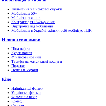
Звільнення з військової служби
Мобілізація 50+
Мобілізація жінок
Контракт для 18-24-річних
Відстрочка від мобілізації
Мобілізація в Україні: скільки осіб мобілізує ТЦК
Новини економіки
Ціна нафти
Курси валют
Фінансові новини
Тарифи на комунальні послуги
Податки
Пенсія в Україні
Кіно
Найцікавіші фільми
Українські фільми
Фільми на вечір
Комедії
Серіали