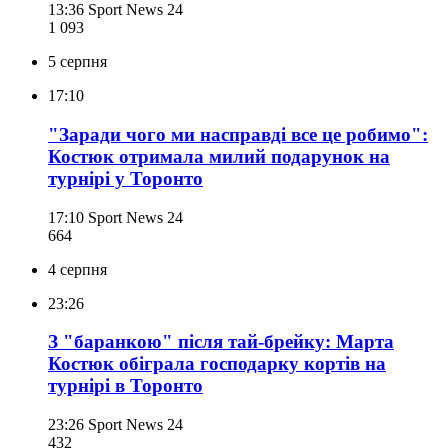
13:36
Sport News 24
1 093
5 серпня
17:10
"Заради чого ми насправді все це робимо":
Костюк отримала милий подарунок на
турнірі у Торонто
17:10
Sport News 24
664
4 серпня
23:26
З "баранкою" після тай-брейку: Марта
Костюк обіграла господарку кортів на
турнірі в Торонто
23:26
Sport News 24
432