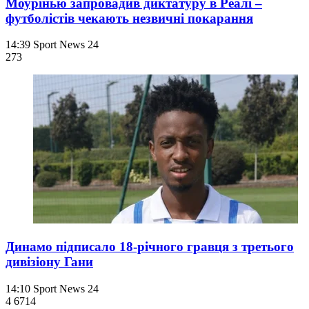
Моурінью запровадив диктатуру в Реалі –
футболістів чекають незвичні покарання
14:39
Sport News 24
273
Динамо підписало 18-річного гравця з третього
дивізіону Гани
14:10
Sport News 24
4 671
4