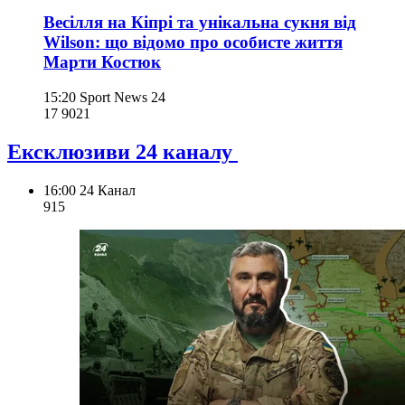
Весілля на Кіпрі та унікальна сукня від
Wilson: що відомо про особисте життя
Марти Костюк
15:20
Sport News 24
17 902
1
Ексклюзиви 24 каналу
16:00
24 Канал
915