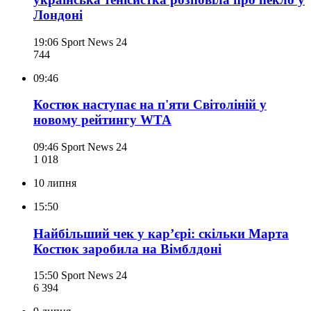
Лондоні
19:06
Sport News 24
744
09:46
Костюк наступає на п'яти Світоліній у
новому рейтингу WTA
09:46
Sport News 24
1 018
10 липня
15:50
Найбільший чек у кар’єрі: скільки Марта
Костюк заробила на Вімблдоні
15:50
Sport News 24
6 394