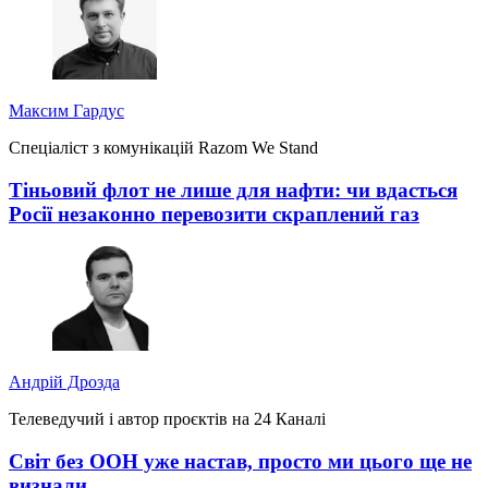
Максим Гардус
Спеціаліст з комунікацій Razom We Stand
Тіньовий флот не лише для нафти: чи вдасться
Росії незаконно перевозити скраплений газ
Андрій Дрозда
Телеведучий і автор проєктів на 24 Каналі
Світ без ООН уже настав, просто ми цього ще не
визнали