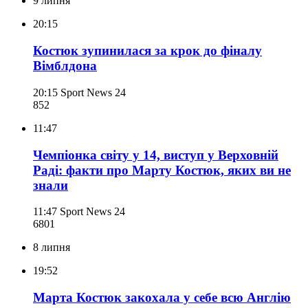
9 липня
20:15
Костюк зупинилася за крок до фіналу
Вімблдона
20:15
Sport News 24
852
11:47
Чемпіонка світу у 14, виступ у Верховній
Раді: факти про Марту Костюк, яких ви не
знали
11:47
Sport News 24
680
1
8 липня
19:52
Марта Костюк закохала у себе всю Англію