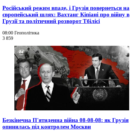
Російський режим впаде, і Грузія повернеться на
європейський шлях: Вахтанг Кіпіані про війну в
Грузії та політичний розворот Тбілісі
08:00
Геополітика
3 859
Безкінечна П'ятиденна війна 08-08-08: як Грузія
опинилась під контролем Москви