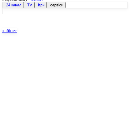
24 канал
TV
ігри
сервіси
кабінет