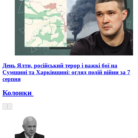
День Ялти, російський терор і важкі бої на
Сумщині та Харківщині: огляд подій війни за 7
серпня
Колонки