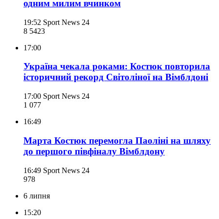
одним милим вчинком
19:52
Sport News 24
8 542
3
17:00
Україна чекала роками: Костюк повторила
історичний рекорд Світоліної на Вімблдоні
17:00
Sport News 24
1 077
16:49
Марта Костюк перемогла Паоліні на шляху
до першого півфіналу Вімблдону
16:49
Sport News 24
978
6 липня
15:20