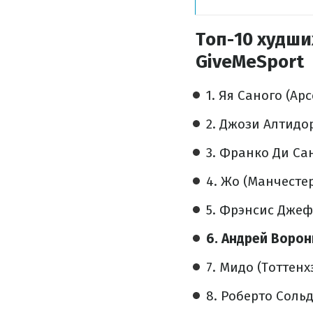
Топ-10 худши
GiveMeSport
1. Яя Саного (Ар
2. Джози Алтидо
3. Франко Ди Сан
4. Жо (Манчесте
5. Фрэнсис Джеф
6. Андрей Ворон
7. Мидо (Тоттенх
8. Роберто Сольд