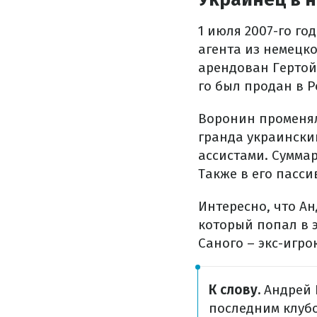
1 июля 2007-го го
агента из немецко
арендован Гертой.
го был продан в Р
Воронин променял
гранда украинский
ассистами. Сумма
Также в его пасси
Интересно, что А
который попал в э
Саного – экс-игро
К слову.
Андрей 
последним клубо