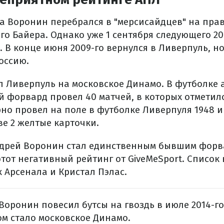
да Воронин перебрался в "мерсисайдцев" на пра
го Байера. Однако уже 1 сентября следующего 20
 В конце июня 2009-го вернулся в Ливерпуль, но
оссию.
 Ливерпуль на московское Динамо. В футболке 
 форвард провел 40 матчей, в которых отметилс
рно провел на поле в футболке Ливерпуля 1948 и
ве 2 желтые карточки.
ндрей Воронин стал единственным бывшим форв
тот негативный рейтинг от GiveMeSport. Список
к Арсенала и Кристал Пэлас.
Воронин повесил бутсы на гвоздь в июле 2014-го 
м стало московское Динамо.