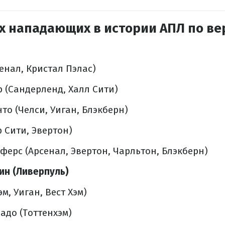
х нападающих в истории АПЛ по ве
сенал, Кристал Пэлас)
р (Сандерленд, Халл Сити)
то (Челси, Уиган, Блэкберн)
р Сити, Эвертон)
ферс (Арсенал, Эвертон, Чарльтон, Блэкберн)
ин (Ливерпуль)
эм, Уиган, Вест Хэм)
адо (Тоттенхэм)