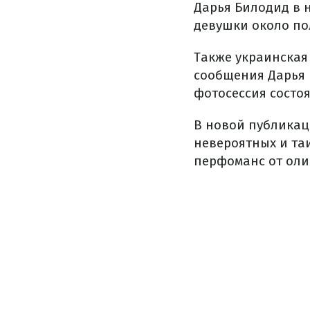
Дарья Билодид в н
девушки около по
Также украинская
сообщения Дарья п
фотосессия состоя
В новой публикац
невероятных и та
перфоманс от оли