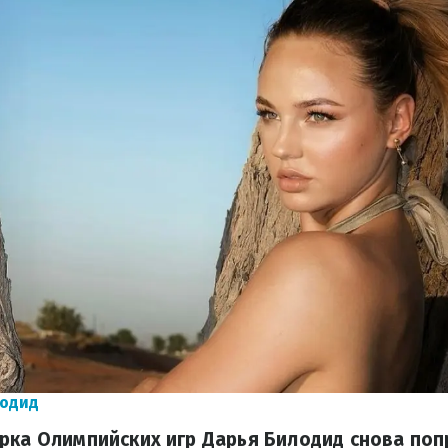
лодид
рка Олимпийских игр Дарья Билодид снова поп