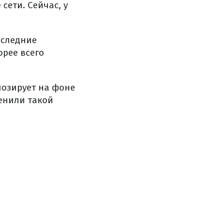
сети. Сейчас, у
оследние
орее всего
позирует на фоне
енили такой