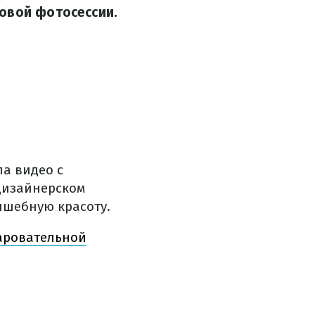
новой фотосессии.
а видео с
дизайнерском
лшебную красоту.
чаровательной