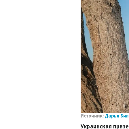
Источник:
Дарья Би
Украинская призе