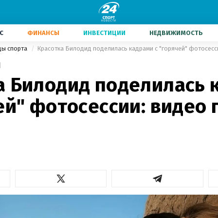
С
ФИНАНСЫ
ИНВЕСТИЦИИ
НЕДВИЖИМОСТЬ
ды спорта
Красотка Билодид поделилась кадрами с "горячей" фотосесс
1
а Билодид поделилась 
ей" фотосессии: видео