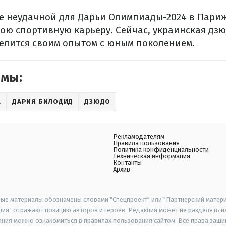
ле неудачной для Дарьи Олимпиады-2024 в Пари
ою спортивную карьеру. Сейчас, украинская дз
делится своим опытом с юным поколением.
емы:
А
ДАРИЯ БИЛОДИД
ДЗЮДО
Рекламодателям
Правила пользования
Политика конфиденциальности
Техническая информация
Контакты
Архив
ые материалы обозначены словами "Спецпроект" или "Партнерский матери
иция" отражают позицию авторов и героев. Редакция может не разделять и
ания можно ознакомиться в правилах пользования сайтом. Все права защ