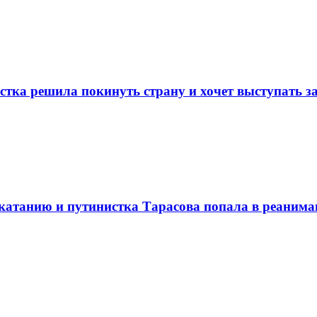
истка решила покинуть страну и хочет выступать 
 катанию и путинистка Тарасова попала в реаним