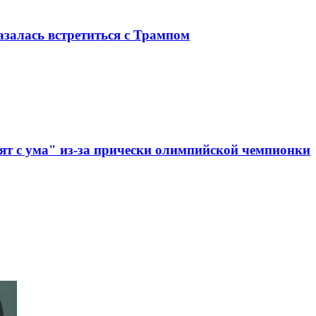
залась встретиться с Трампом
дят с ума" из-за прически олимпийской чемпионки