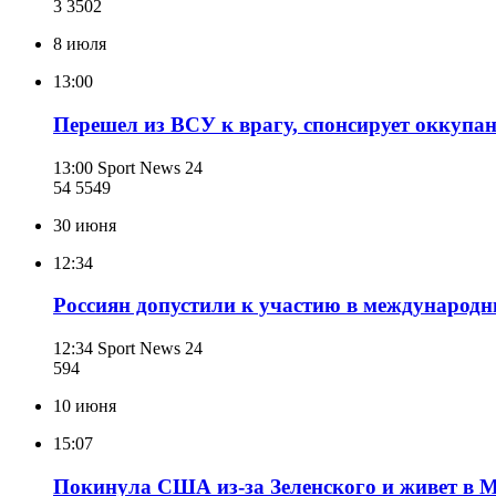
3 350
2
8 июля
13:00
Перешел из ВСУ к врагу, спонсирует оккупа
13:00
Sport News 24
54 554
9
30 июня
12:34
Россиян допустили к участию в международ
12:34
Sport News 24
594
10 июня
15:07
Покинула США из-за Зеленского и живет в М