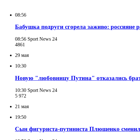
08:56
Бабушка подруги сгорела заживо: россияне 
08:56
Sport News 24
486
1
29 мая
10:30
Новую "любовницу Путина" отказались брат
10:30
Sport News 24
5 972
21 мая
19:50
Сын фигуриста-путиниста Плющенко сменил