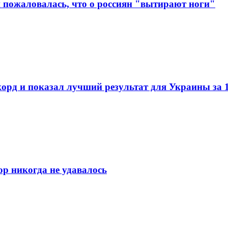
и пожаловалась, что о россиян "вытирают ноги"
орд и показал лучший результат для Украины за 1
ор никогда не удавалось