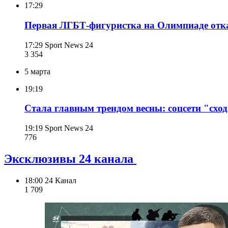
17:29
Первая ЛГБТ-фигуристка на Олимпиаде отка
17:29
Sport News 24
3 354
5 марта
19:19
Стала главным трендом весны: соцсети "схо
19:19
Sport News 24
776
Эксклюзивы 24 канала
18:00
24 Канал
1 709