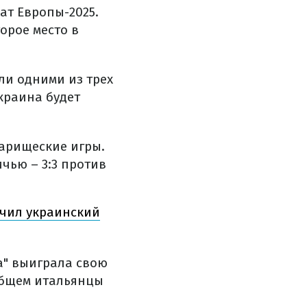
ат Европы-2025.
орое место в
ли одними из трех
краина будет
варищеские игры.
чью – 3:3 против
чил украинский
а" выиграла свою
 общем итальянцы