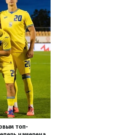
ервым топ-
теперь намерена