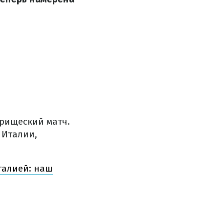
арищеский матч.
 Италии,
галией: наш