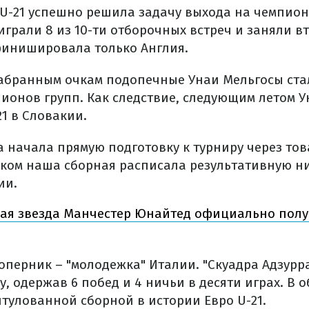
U-21 успешно решила задачу выхода на чемпион
грали 8 из 10-ти отборочных встреч и заняли вт
финишировала только Англия.
набранным очкам подопечные Унаи Мельгосы ста
ионов групп. Как следствие, следующим летом У
21 в Словакии.
а начала прямую подготовку к турниру через то
ком наша сборная расписала результативную ни
ии.
ая звезда Манчестер Юнайтед официально полу
перник – "молодежка" Италии. "Скуадра Адзурр
, одержав 6 побед и 4 ничьи в десяти играх. В
итулованной сборной в истории Евро U-21.