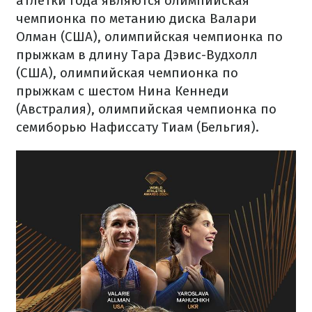
атлетки года являются олимпийская
чемпионка по метанию диска Валари
Олман (США), олимпийская чемпионка по
прыжкам в длину Тара Дэвис-Вудхолл
(США), олимпийская чемпионка по
прыжкам с шестом Нина Кеннеди
(Австралия), олимпийская чемпионка по
семиборью Нафиссату Тиам (Бельгия).