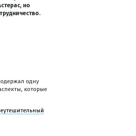
стерас, но
отрудничество.
 одержал одну
аспекты, которые
 неутешительный