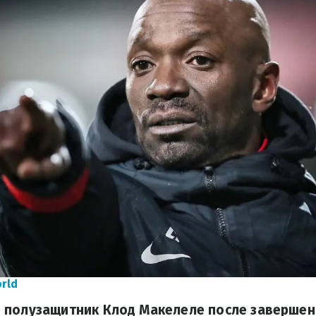
rld
 полузащитник Клод Макелеле после завершен