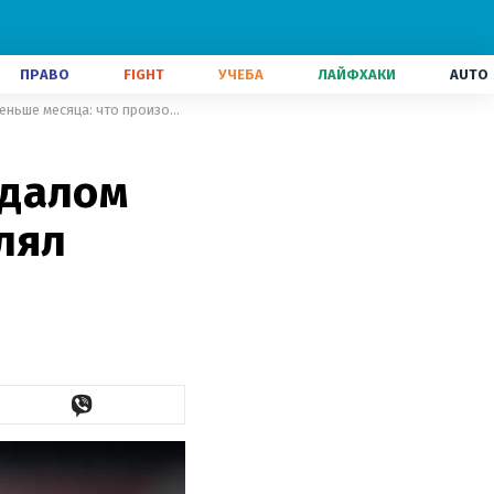
ПРАВО
FIGHT
УЧЕБА
ЛАЙФХАКИ
AUTO
Легендарный Макелеле со скандалом покинул клуб, который возглавлял меньше месяца: что произошло
ндалом
лял