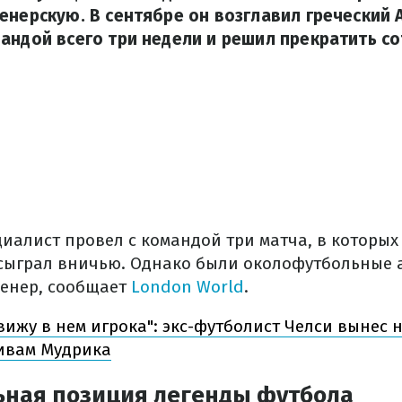
енерскую. В сентябре он возглавил греческий А
андой всего три недели и решил прекратить с
иалист провел с командой три матча, в которых
сыграл вничью. Однако были околофутбольные 
ренер, сообщает
London World
.
 вижу в нем игрока": экс-футболист Челси вынес
ивам Мудрика
ная позиция легенды футбола