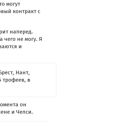
то могут
овый контракт с
трит наперед.
а чего не могу. Я
ваются и
рест, Нант,
5 трофеев, в
момента он
ене и Челси.