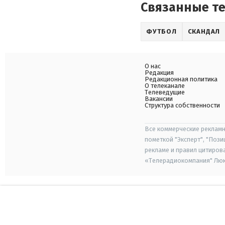
Связанные т
ФУТБОЛ
СКАНДАЛ
О нас
Редакция
Редакционная политика
О телеканале
Телеведущие
Вакансии
Структура собственности
Все коммерческие рекламн
пометкой "Эксперт", "Поз
рекламе и правил цитиров
«Телерадиокомпания" Люкс