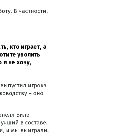
оту. В частности,
ь, кто играет, а
хотите уволить
 я не хочу,
 выпустил игрока
уководству – оно
рнелл Биле
лучший в составе.
и, и мы выиграли.