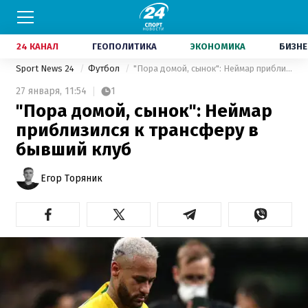
24 КАНАЛ
ГЕОПОЛИТИКА
ЭКОНОМИКА
БИЗНЕ
Sport News 24
Футбол
"Пора домой, сынок": Неймар приблизился к трансферу в бывший клуб
27 января,
11:54
1
"Пора домой, сынок": Неймар
приблизился к трансферу в
бывший клуб
Егор Торяник