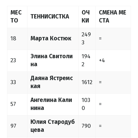
МЕС
ОЧ
СМЕНА МЕ
ТЕННИСИСТКА
ТО
КИ
СТА
249
18
Марта Костюк
=
3
Элина Свитоли
194
23
+4
на
2
Даяна Ястремс
33
1612
=
кая
Ангелина Кали
103
57
=
нина
0
Юлия Стародуб
97
790
=
цева