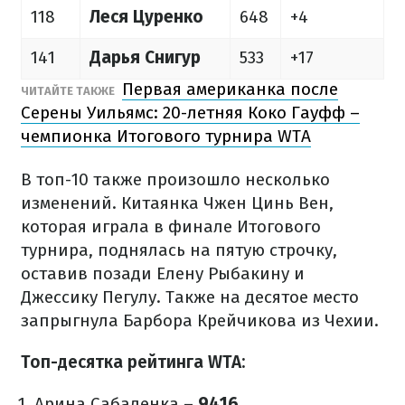
118
Леся Цуренко
648
+4
141
Дарья Снигур
533
+17
Первая американка после
ЧИТАЙТЕ ТАКЖЕ
Серены Уильямс: 20-летняя Коко Гауфф –
чемпионка Итогового турнира WTA
В топ-10 также произошло несколько
изменений. Китаянка Чжен Цинь Вен,
которая играла в финале Итогового
турнира, поднялась на пятую строчку,
оставив позади Елену Рыбакину и
Джессику Пегулу. Также на десятое место
запрыгнула Барбора Крейчикова из Чехии.
Топ-десятка рейтинга WTA:
Арина Сабаленка –
9416