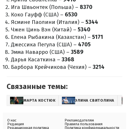
Ига Швьонтек (Польша) –
8370
Коко Гауфф (США) –
6530
Ясмине Паолини (Италия) –
5344
Чжен Цинь Вэн (Китай) –
5340
Елена Рыбакина (Казахстан) –
5171
Джессика Пегула (США) –
4705
Эмма Наварро (США) –
3589
Дарья Касаткина –
3368
Барбора Крейчикова (Чехия) –
3214
Связанные темы:
МАРТА КОСТЮК
ЭЛИНА СВИТОЛИНА
О нас
Рекламодателям
Редакция
Правила пользования
Редакционная политика
Политика конфиденциальности