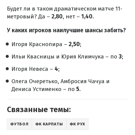
Будет ли в таком драматическом матче 11-
метровый? Да –
2,80
, нет –
1,40
.
У каких игроков наилучшие шансы забить?
Игоря Краснопира –
2,50
;
Ильи Квасницы и Юрия Климчука – по
3
;
Игоря Невеса –
4
;
Олега Очеретько, Амбросия Чачуа и
Дениса Устименко – по
5
.
Связанные темы:
ФУТБОЛ
ФК КАРПАТЫ
ФК РУХ