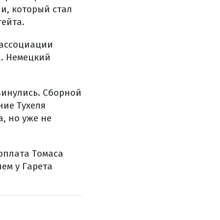
ли, который стал
ейта.
 ассоциации
а. Немецкий
винулись. Сборной
ние Тухеля
, но уже не
рплата Томаса
чем у Гарета