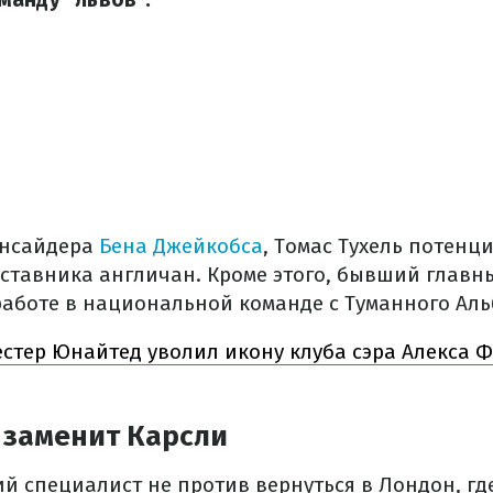
инсайдера
Бена Джейкобса
, Томас Тухель потен
аставника англичан. Кроме этого, бывший главн
работе в национальной команде с Туманного Аль
стер Юнайтед уволил икону клуба сэра Алекса Ф
 заменит Карсли
й специалист не против вернуться в Лондон, гд