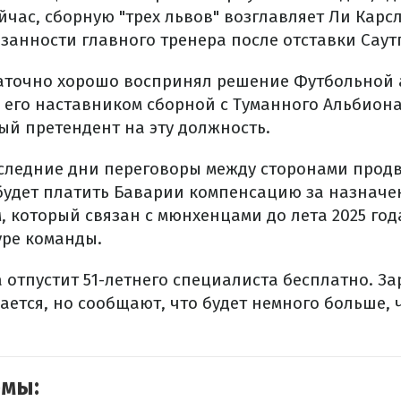
йчас, сборную "трех львов" возглавляет Ли Карс
анности главного тренера после отставки Саутг
таточно хорошо воспринял решение Футбольной
 его наставником сборной с Туманного Альбион
ый претендент на эту должность.
следние дни переговоры между сторонами прод
будет платить Баварии компенсацию за назначе
 который связан с мюнхенцами до лета 2025 года
уре команды.
 отпустит 51-летнего специалиста бесплатно. За
ается, но сообщают, что будет немного больше, 
емы: