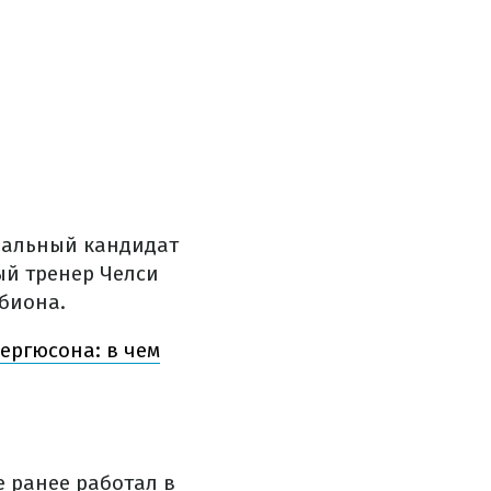
циальный кандидат
ый тренер Челси
биона.
ергюсона: в чем
е ранее работал в