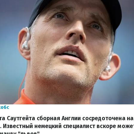
кобс
та Саутгейта сборная Англии сосредоточена на
. Известный немецкий специалист вскоре може
манду "львов".