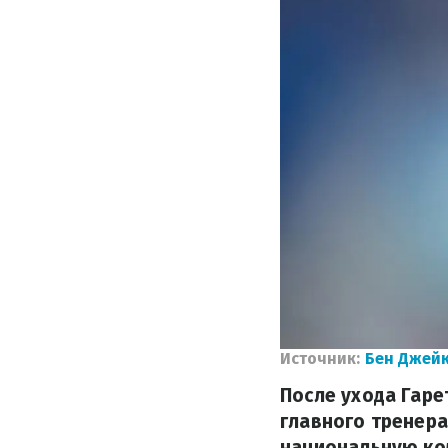
Источник:
Бен Джей
После ухода Гаре
главного тренера
национальную ко