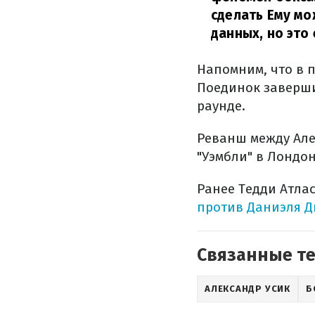
сделать Ему мо
данных, но это 
Напомним, что в п
Поединок заверши
раунде.
Реванш между Але
"Уэмбли" в Лондон
Ранее Тедди Атла
против Даниэля 
Связанные т
АЛЕКСАНДР УСИК
Б