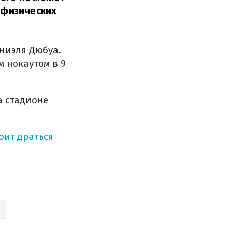
х физических
аниэля Дюбуа.
 нокаутом в 9
а стадионе
оит драться
А