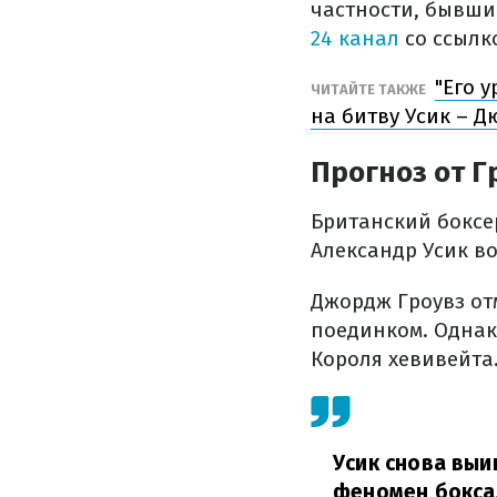
частности, бывши
24 канал
со ссылк
"Его 
ЧИТАЙТЕ ТАКЖЕ
на битву Усик – Д
Прогноз от Г
Британский боксер
Александр Усик во
Джордж Гроувз от
поединком. Однако
Короля хевивейта
Усик снова выи
феномен бокса.