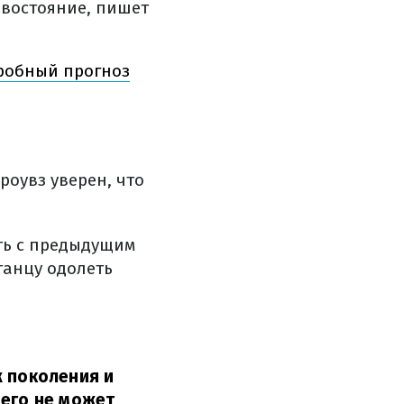
ивостояние, пишет
дробный прогноз
роувз уверен, что
ать с предыдущим
танцу одолеть
ж поколения и
чего не может