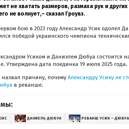
жет не хватать размеров, размаха рук и други
его не волнует,
– сказал Гроувз.
ервом бою в 2023 году Александр Усик одолел Д
лся победой украинского чемпиона техническим
ксандром Усиком и Даниэлем Дюбуа состоится н
е. Утверждена дата поединка 19 июля 2025 года.
с назвал причину, почему
Александру Усику не ст
Дюбуа
в реванше.
емы:
ОКС
ДАНИЕЛЬ ДЮБУА
РЕВАНШ УСИК – ДЮБУ