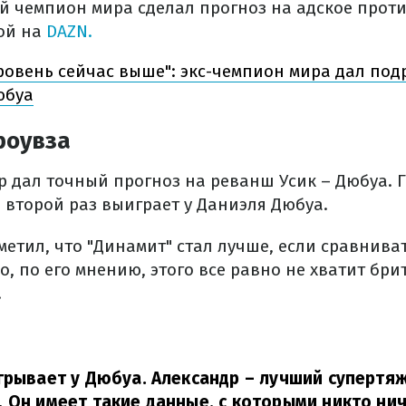
й чемпион мира сделал прогноз на адское прот
ой на
DAZN.
уровень сейчас выше": экс-чемпион мира дал по
юбуа
роувза
 дал точный прогноз на реванш Усик – Дюбуа. Г
 второй раз выиграет у Даниэля Дюбуа.
метил, что "Динамит" стал лучше, если сравнив
, по его мнению, этого все равно не хватит бри
.
грывает у Дюбуа. Александр – лучший супертя
 Он имеет такие данные, с которыми никто ни