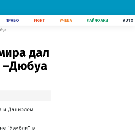
ПРАВО
FIGHT
УЧЕБА
ЛАЙФХАКИ
AUTO
юбуа
мира дал
к –Дюбуа
м и Даниэлем
не "Уэмбли" в