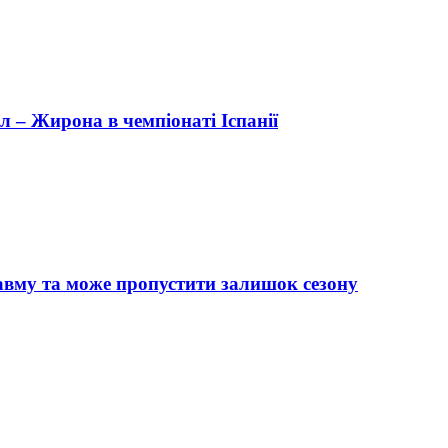
 – Жирона в чемпіонаті Іспанії
авму та може пропустити залишок сезону