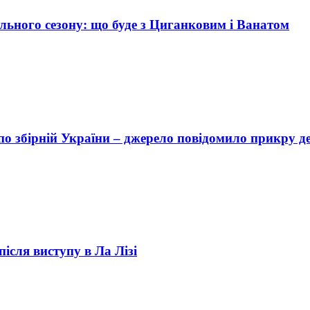
ьного сезону: що буде з Циганковим і Ванатом
о збірній України – джерело повідомило прикру д
ісля виступу в Ла Лізі