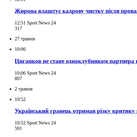
Жирона влаштує кадрову чистку після провал
12:51
Sport News 24
317
27 травня
10:06
Циганков не стане одноклубником партнера п
10:06
Sport News 24
807
2 травня
10:52
Український гравець отримав різку критику п
10:52
Sport News 24
591