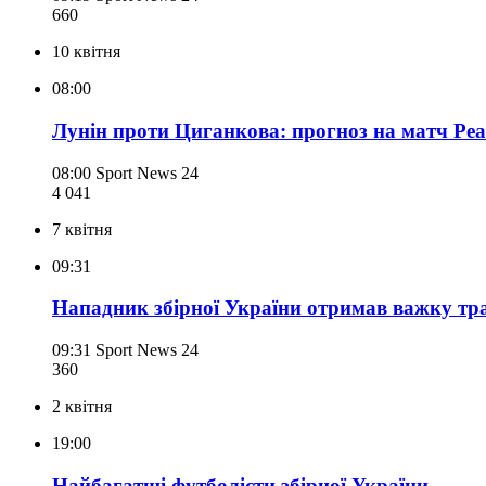
660
10 квітня
08:00
Лунін проти Циганкова: прогноз на матч Реал
08:00
Sport News 24
4 041
7 квітня
09:31
Нападник збірної України отримав важку тр
09:31
Sport News 24
360
2 квітня
19:00
Найбагатші футболісти збірної України