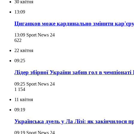
30 квітня
13:09
Циганков може кардинально змінити кар'єру –
13:09
Sport News 24
622
22 квітня
09:25
Лідер збірної України забив гол в чемпіонаті
09:25
Sport News 24
1 154
11 квітня
09:19
Українська дуель у Ла Лізі: як закінчилося 
09:19
Sport News 24