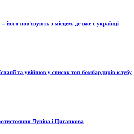
 його пов'язують з місцем, де вже є українці
 Іспанії та увійшов у список топ-бомбардирів клубу
протистояння Луніна і Циганкова