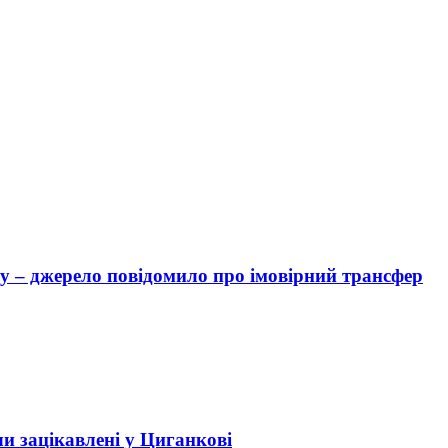
 – джерело повідомило про імовірний трансфер
чи зацікавлені у Циганкові