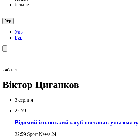
більше
Укр
Укр
Рус
кабінет
Віктор Циганков
3 серпня
22:59
Відомий іспанський клуб поставив ультимат
22:59
Sport News 24