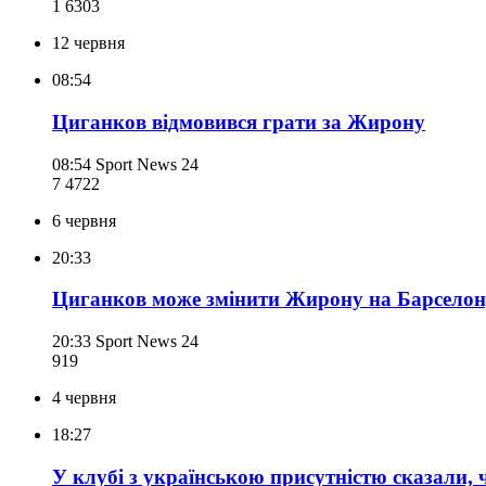
1 630
3
12 червня
08:54
Циганков відмовився грати за Жирону
08:54
Sport News 24
7 472
2
6 червня
20:33
Циганков може змінити Жирону на Барселону
20:33
Sport News 24
919
4 червня
18:27
У клубі з українською присутністю сказали, 