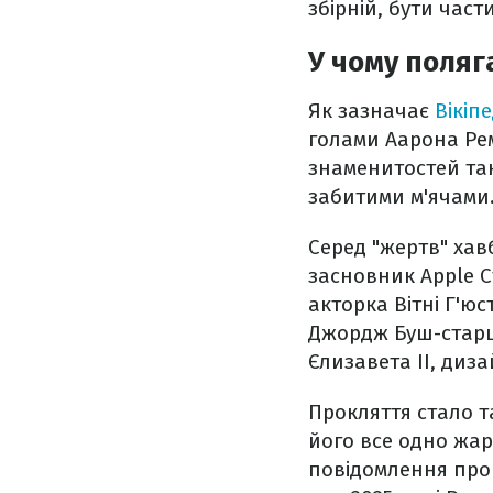
збірній, бути час
У чому поляг
Як зазначає
Вікіпе
голами Аарона Рем
знаменитостей так
забитими м'ячами
Серед "жертв" хавб
засновник Apple С
акторка Вітні Г'ю
Джордж Буш-старши
Єлизавета ІІ, ди
Прокляття стало т
його все одно жар
повідомлення про 