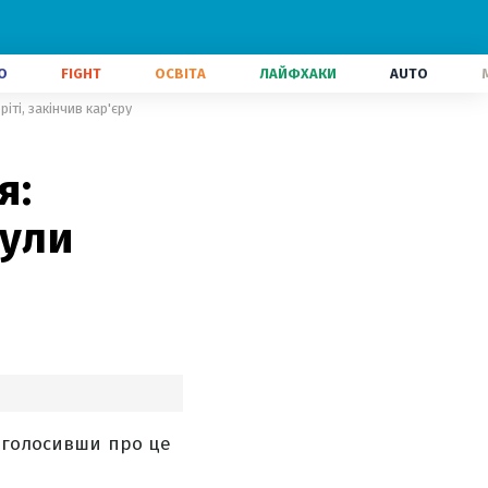
О
FIGHT
ОСВІТА
ЛАЙФХАКИ
AUTO
іті, закінчив кар'єру
я:
нули
 оголосивши про це