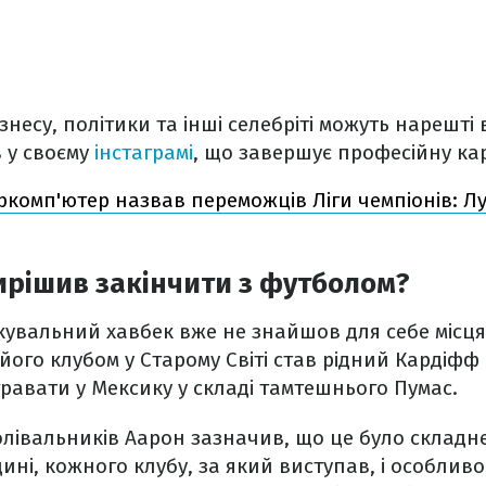
знесу, політики та інші селебріті можуть нарешті 
 у своєму
інстаграмі
, що завершує професійну кар
ркомп'ютер назвав переможців Ліги чемпіонів: Лу
ирішив закінчити з футболом?
такувальний хавбек вже не знайшов для себе місц
його клубом у Старому Світі став рідний Кардіфф С
равати у Мексику у складі тамтешнього Пумас.
олівальників Аарон зазначив, що це було складне
ині, кожного клубу, за який виступав, і особлив