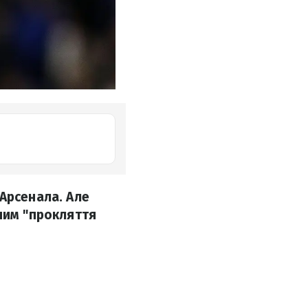
Арсенала. Але
ним "прокляття