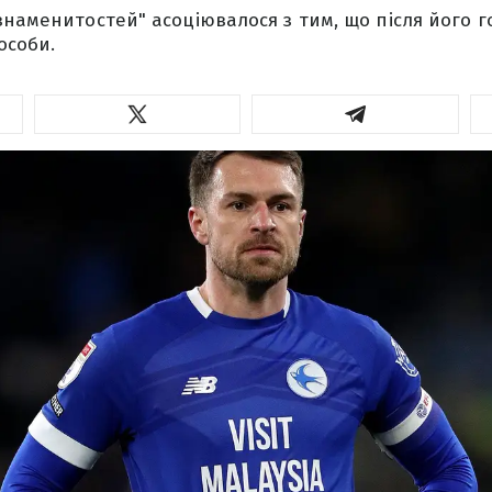
знаменитостей" асоціювалося з тим, що після його г
особи.