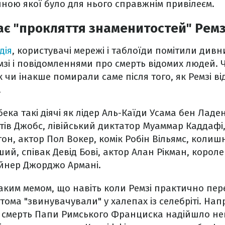
тиною якої було для нього справжнім привілеєм.
ає "прокляття знаменитостей" Ремз
дія
, користувачі мережі і таблоїди помітили дивн
зі і повідомленнями про смерть відомих людей.
 чи інакше помирали саме після того, як Ремзі в
.
ека такі діячі як лідер Аль-Каїди Усама бен Ладен
тів Джобс, лівійський диктатор Муаммар Каддафі,
стон, актор Пол Вокер, комік Робін Вільямс, коли
й, співак Девід Бові, актор Алан Рікман, короле
зайнер Джорджо Армані.
аким мемом, що навіть коли Ремзі практично пер
тома "звинувачували" у халепах із селебріті. Нап
смерть Папи Римського Франциска надійшло невд