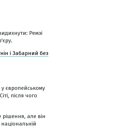
видихнути: Ремзі
'єру.
нін і Забарний без
я у європейському
іті, після чого
 рішення, але він
о національній