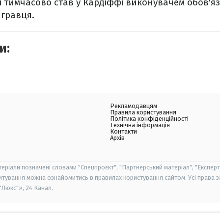
мзі тимчасово став у Кардіффі виконувачем обов'я
 гравця.
и:
Рекламодавцям
Правила користування
Політика конфіденційності
Технічна інформація
Контакти
Архів
теріали позначені словами "Спецпроєкт", "Партнерський матеріал", "Експерт
итування можна ознайомитись в правилах користування сайтом. Усі права 
Люкс"», 24 Канал.