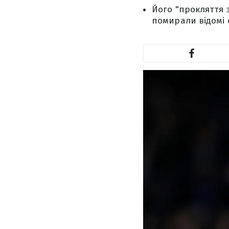
Його "прокляття 
помирали відомі 