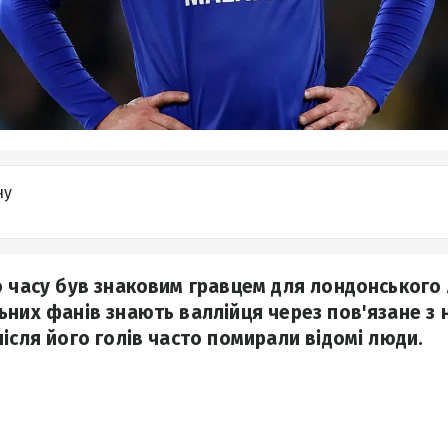
ну
о часу був знаковим гравцем для лондонського 
ьних фанів знають валлійця через пов'язане з 
ісля його голів часто помирали відомі люди.