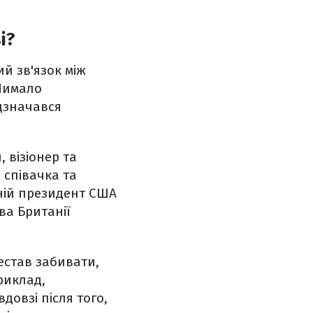
і?
ий зв'язок між
 Чимало
ідзначався
, візіонер та
 співачка та
шній президент США
ва Британії
естав забивати,
риклад,
овзі після того,