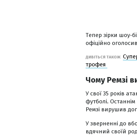
Тепер зірки шоу-бі
офіційно оголосив
Супе
ДИВІТЬСЯ ТАКОЖ
трофея
Чому Ремзі в
У свої 35 років а
футболі. Останнім 
Ремзі вирушив дог
У зверненні до вб
вдячний своїй род