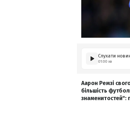
Слухати нови
01:00 хв
Аарон Ремзі свог
більшість футбол
знаменитостей": п