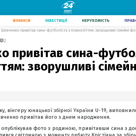
ФІНАНСИ
ІНВЕСТИЦІЇ
НЕРУХОМІСТЬ
ПРАВ
Шевченко привітав сина-футболіста з повноліттям: зворушливі сімейні ф
2
о привітав сина-футбол
тям: зворушливі сімей
у, вінгеру юнацької збірної України U-19, виповнилос
вченко привітав його з днем народження.
опублікував фото з родиною, привітавши сина з д
ілився світлиною з моменту дебюту Крістіана за збірн