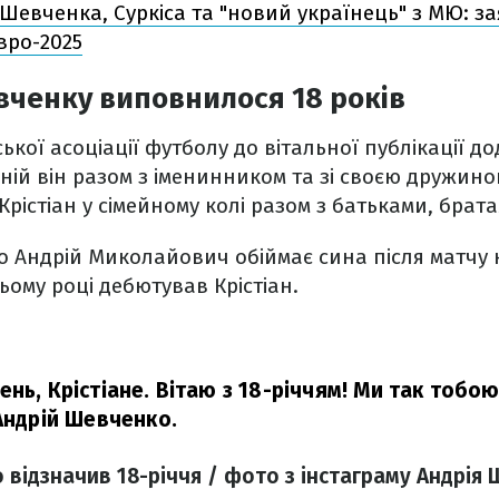
Шевченка, Суркіса та "новий українець" з МЮ: з
Євро-2025
вченку виповнилося 18 років
кої асоціації футболу до вітальної публікації до
ній він разом з іменинником та зі своєю дружиною
 Крістіан у сімейному колі разом з батьками, бра
о Андрій Миколайович обіймає сина після матчу 
цьому році дебютував Крістіан.
ень, Крістіане. Вітаю з 18-річчям! Ми так тобо
Андрій Шевченко.
 відзначив 18-річчя / фото з інстаграму Андрія