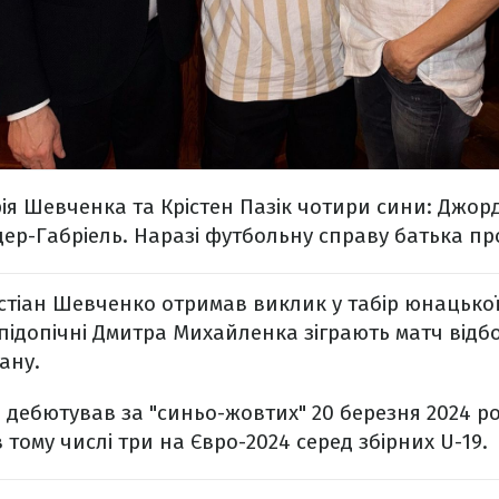
ія Шевченка та Крістен Пазік чотири сини: Джорда
ер-Габріель. Наразі футбольну справу батька пр
стіан Шевченко отримав виклик у табір юнацької 
підопічні Дмитра Михайленка зіграють матч відбо
ану.
 дебютував за "синьо-жовтих" 20 березня 2024 ро
в тому числі три на Євро-2024 серед збірних U-19.