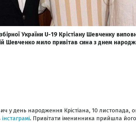
збірної України U-19 Крістіану Шевченку виповн
ій Шевченко мило привітав сина з днем народж
ч у день народження Крістіана, 10 листопада, о
в
інстаграмі
. Привітати іменинника прийшла йог