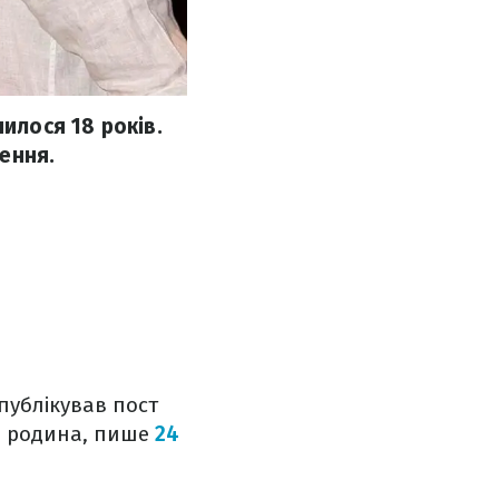
илося 18 років.
ення.
публікував пост
о родина, пише
24