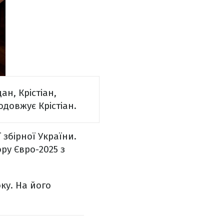
н, Крістіан,
одовжує Крістіан.
збірної України.
ру Євро-2025 з
ку. На його