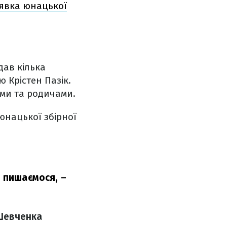
аявка юнацької
дав кілька
 Крістен Пазік.
тами та родичами.
юнацької збірної
ю пишаємося,
–
 Шевченка