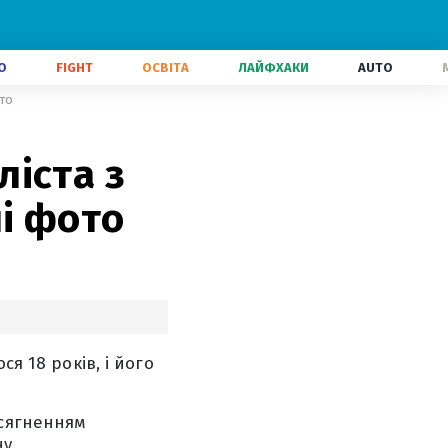
О
FIGHT
ОСВІТА
ЛАЙФХАКИ
AUTO
ото
іста з
ні фото
я 18 років, і його
осягненням
у.