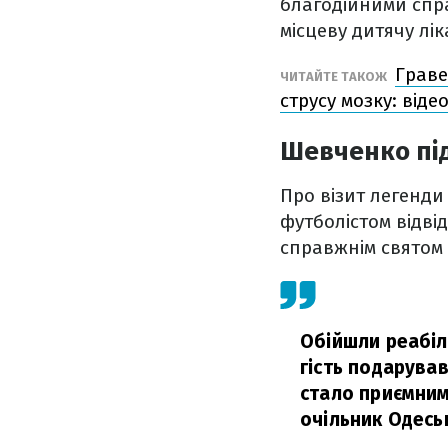
благодійними спра
місцеву дитячу лі
Граве
ЧИТАЙТЕ ТАКОЖ
струсу мозку: віде
Шевченко під
Про візит легенди
футболістом відві
справжнім святом 
Обійшли реабіл
гість подарував
стало приємним
очільник Одесь