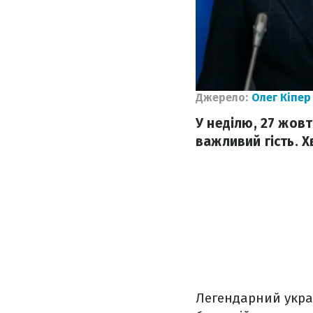
Джерело:
Олег Кіпер
У неділю, 27 жовт
важливий гість. 
Легендарний укра