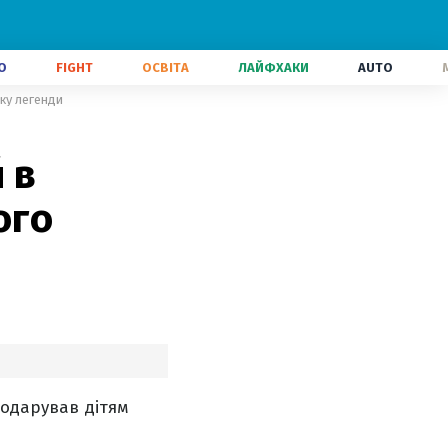
О
FIGHT
ОСВІТА
ЛАЙФХАКИ
AUTO
нку легенди
 в
ого
подарував дітям