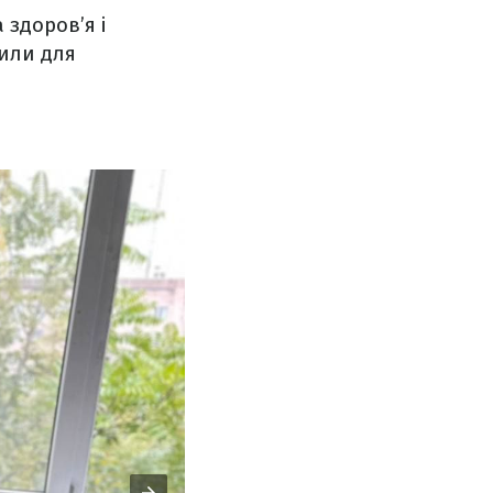
 здоров’я і
сили для