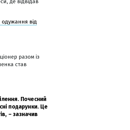
и, де відвідав
я одужання від
ціонер разом із
ченка став
ділення. Почесний
сні подарунки. Це
ів,
– зазначив