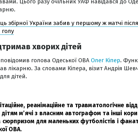
вами. Цього разу очільник УАФ навідався до Одес
карню.
ць збірної України забив у першому ж матчі післ
о голу
тримав хворих дітей
 повідомив голова Одеської ОВА
Олег Кіпер
. Функ
дав лікарню. За словами Кіпера, візит Андрія Шев
для дітей.
ітаційне, реанімаційне та травматологічне від
 дітям м’ячі з власним автографом та інші кори
 сюрпризом для маленьких футболістів і фанат
кої ОВА.