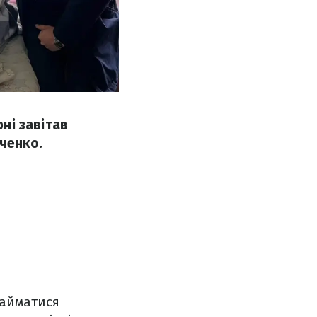
рні завітав
вченко.
займатися