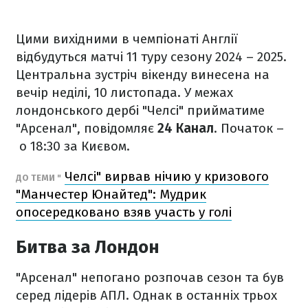
Цими вихідними в чемпіонаті Англії
відбудуться матчі 11 туру сезону 2024 – 2025.
Центральна зустріч вікенду винесена на
вечір неділі, 10 листопада. У межах
лондонського дербі "Челсі" прийматиме
"Арсенал", повідомляє
24 Канал
. Початок –
о 18:30 за Києвом.
Челсі" вирвав нічию у кризового
ДО ТЕМИ "
"Манчестер Юнайтед": Мудрик
опосередковано взяв участь у голі
Битва за Лондон
"Арсенал" непогано розпочав сезон та був
серед лідерів АПЛ. Однак в останніх трьох