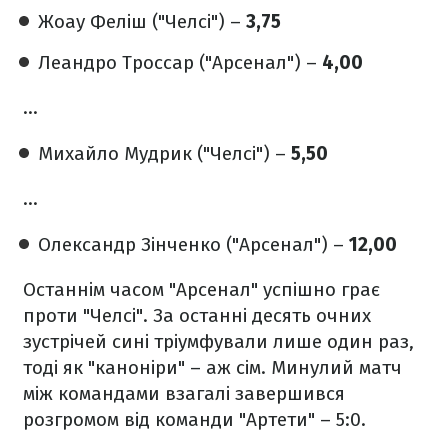
Жоау Феліш ("Челсі") –
3,75
Леандро Троссар ("Арсенал") –
4,00
…
Михайло Мудрик ("Челсі") –
5,50
…
Олександр Зінченко ("Арсенал") –
12,00
Останнім часом "Арсенал" успішно грає
проти "Челсі". За останні десять очних
зустрічей сині тріумфували лише один раз,
тоді як "каноніри" – аж сім. Минулий матч
між командами взагалі завершився
розгромом від команди "Артети" – 5:0.