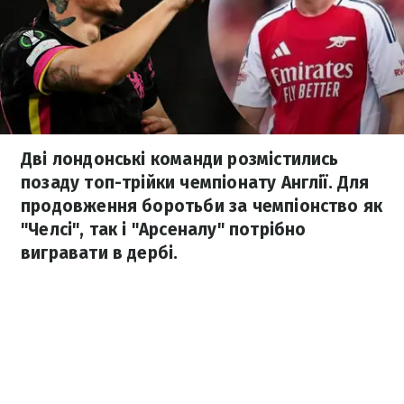
Дві лондонські команди розмістились
позаду топ-трійки чемпіонату Англії. Для
продовження боротьби за чемпіонство як
"Челсі", так і "Арсеналу" потрібно
вигравати в дербі.