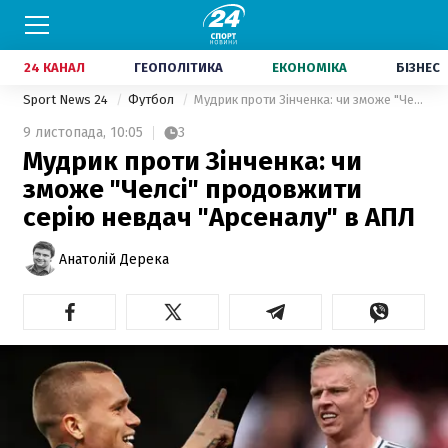
24 КАНАЛ
ГЕОПОЛІТИКА
ЕКОНОМІКА
БІЗНЕС
Sport News 24
Футбол
Мудрик проти Зінченка: чи зможе "Челсі" продовжити серію невдач "Арсеналу" в АПЛ
9 листопада,
10:05
3
Мудрик проти Зінченка: чи
зможе "Челсі" продовжити
серію невдач "Арсеналу" в АПЛ
Анатолій Дерека