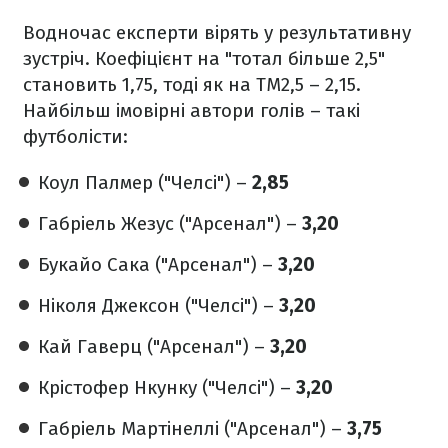
Водночас експерти вірять у результативну
зустріч. Коефіцієнт на "тотал більше 2,5"
становить 1,75, тоді як на ТМ2,5 – 2,15.
Найбільш імовірні автори голів – такі
футболісти:
Коул Палмер ("Челсі") –
2,85
Габріель Жезус ("Арсенал") –
3,20
Букайо Сака ("Арсенал") –
3,20
Ніколя Джексон ("Челсі") –
3,20
Кай Гаверц ("Арсенал") –
3,20
Крістофер Нкунку ("Челсі") –
3,20
Габріель Мартінеллі ("Арсенал") –
3,75