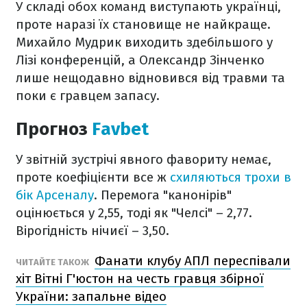
У складі обох команд виступають українці,
проте наразі їх становище не найкраще.
Михайло Мудрик виходить здебільшого у
Лізі конференцій, а Олександр Зінченко
лише нещодавно відновився від травми та
поки є гравцем запасу.
Прогноз
Favbet
У звітній зустрічі явного фавориту немає,
проте коефіцієнти все ж
схиляються трохи в
бік Арсеналу
. Перемога "канонірів"
оцінюється у 2,55, тоді як "Челсі" – 2,77.
Вірогідність нічиєї – 3,50.
Фанати клубу АПЛ переспівали
ЧИТАЙТЕ ТАКОЖ
хіт Вітні Г'юстон на честь гравця збірної
України: запальне відео