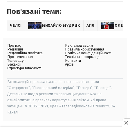
Пов'язані теми:
ЧЕЛСІ
МИХАЙЛО МУДРИК
АПЛ
ОЛЕКСА
Про нас
Рекламодавцям
Редакція
Правила користування
Редакційна політика
Політика конфіденційності
Про телеканал
Технічна інформація
Телеведучі
Контакти
Вакансії
Архів
Структура власності
Всі комерційні рекламні матеріали позначені словами
"Спецпроєкт", "Партнерський матеріал", "Експерт", "Позиція".
Детальніше щодо реклами та правил цитування можна
ознайомитись в правилах користування сайтом. Усі права
захищені. © 2005—2021, ПрАТ «Телерадіокомпанія "Люкс"», 24
Канал.