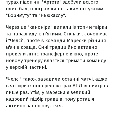
турах підопічні "Артети" здобули всього
один бал, програвши не таким потужним
"Борнмуту" та "Ньюкаслу".
Через це "каноніри" випали із топ-четвірки
та наразі йдуть п'ятими. Стільки ж очок має
і "Челсі", проте в команди Марески різниця
м'ячів краща. Сині традиційно активно
провели літнє трансферне вікно, проте
новому тренеру вдається тримати команду
у верхній частині.
"Челсі" також завадили останні матчі, адже
в чотирьох попередніх іграх АПЛ він виграв
лише раз. Утім, у Марески є великий
кадровий підбір гравців, тому ротація
активно застосовується.