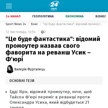
24 КАНАЛ
ГЕОПОЛІТИКА
ЕКОНОМІКА
БІЗНЕС
Sport News 24
Бокс
"Це буде фантастика": відомий промоутер назвав свого фаворита на реванш Усик – Ф'юрі
12 листопада,
12:54
2
"Це буде фантастика": відомий
промоутер назвав свого
фаворита на реванш Усик –
Ф'юрі
Валерія Фургалець
ОСНОВНІ ТЕЗИ
Едді Хірн, відомий промоутер, хоче, щоб
Тайсон Ф'юрі переміг в реванші проти
Олександра Усика, який відбудеться 21
грудня.