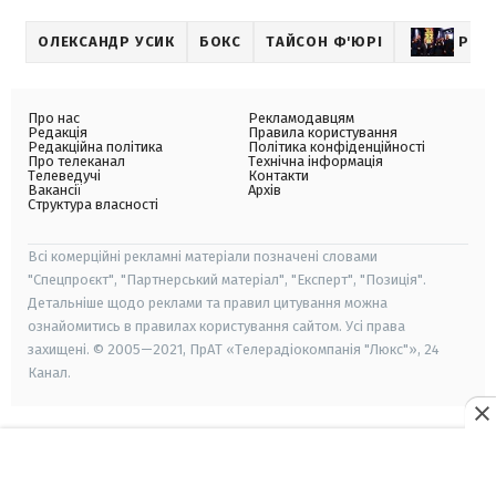
ОЛЕКСАНДР УСИК
БОКС
ТАЙСОН Ф'ЮРІ
РЕВ
Про нас
Рекламодавцям
Редакція
Правила користування
Редакційна політика
Політика конфіденційності
Про телеканал
Технічна інформація
Телеведучі
Контакти
Вакансії
Архів
Структура власності
Всі комерційні рекламні матеріали позначені словами
"Спецпроєкт", "Партнерський матеріал", "Експерт", "Позиція".
Детальніше щодо реклами та правил цитування можна
ознайомитись в правилах користування сайтом. Усі права
захищені. © 2005—2021, ПрАТ «Телерадіокомпанія "Люкс"», 24
Канал.