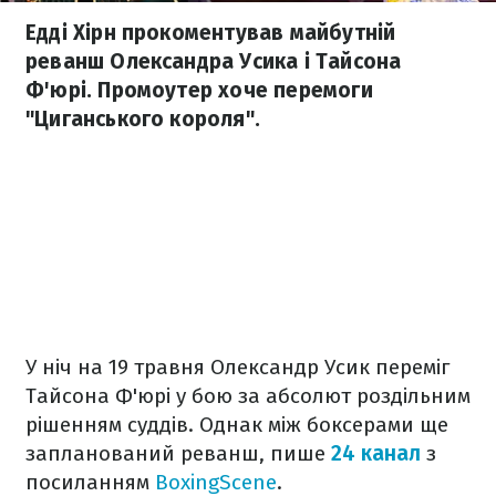
Едді Хірн прокоментував майбутній
реванш Олександра Усика і Тайсона
Ф'юрі. Промоутер хоче перемоги
"Циганського короля".
У ніч на 19 травня Олександр Усик переміг
Тайсона Ф'юрі у бою за абсолют роздільним
рішенням суддів. Однак між боксерами ще
запланований реванш, пише
24 канал
з
посиланням
BoxingScene
.