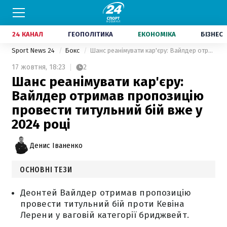
24 КАНАЛ
ГЕОПОЛІТИКА
ЕКОНОМІКА
БІЗНЕС
Sport News 24
Бокс
Шанс реанімувати кар'єру: Вайлдер отримав пропозицію провести титульний бій вже у 2024 році
17 жовтня,
18:23
2
Шанс реанімувати кар'єру:
Вайлдер отримав пропозицію
провести титульний бій вже у
2024 році
Денис Іваненко
ОСНОВНІ ТЕЗИ
Деонтей Вайлдер отримав пропозицію
провести титульний бій проти Кевіна
Лерени у ваговій категорії бриджвейт.