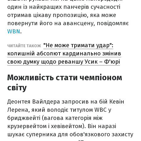
один із найкращих панчерів сучасності
отримав цікаву пропозицію, яка може
повернути його на авансцену, повідомляє
WBN
.
"Не може тримати удар":
ЧИТАЙТЕ ТАКОЖ
колишній абсолют кардинально змінив
свою думку щодо реваншу Усик – Ф'юрі
Можливість стати чемпіоном
світу
Деонтея Вайлдера запросив на бій Кевін
Лерена, який володіє титулом WBC у
бриджвейті (вагова категорія між
крузервейтом і хевівейтом). Він наразі
шукає суперника для обов'язкового захисту