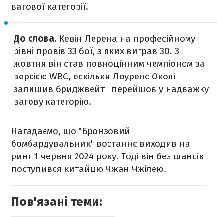
вагової категорії.
До слова
. Кевін Лерена на професійному
рівні провів 33 бої, з яких виграв 30. З
жовтня він став повноцінним чемпіоном за
версією WBC, оскільки Лоуренс Околі
залишив бриджвейт і перейшов у надважку
вагову категорію.
Нагадаємо, що "Бронзовий
бомбардувальник" востаннє виходив на
ринг 1 червня 2024 року. Тоді він без шансів
поступився китайцю Чжан Чжілею.
Пов'язані теми: