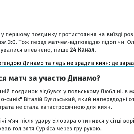
і у першому поєдинку протистояння на виїзді ро
ом 3:0. Тож перед матчем-відповіддю підопічні О
чувалися впевнено, пише
24 Канал
.
егендою Динамо та ледь не зрадив киян: де зараз
я матч за участю Динамо?
ій поєдинок відбувся у польському Любліні. в ма
іло-синіх" Віталій Буяльський, який напередодні 
рата не стала катастрофічною для киян.
ічі м'яч після удару Біловара опинився у сітці вор
вав гол зятя Суркіса через гру рукою.