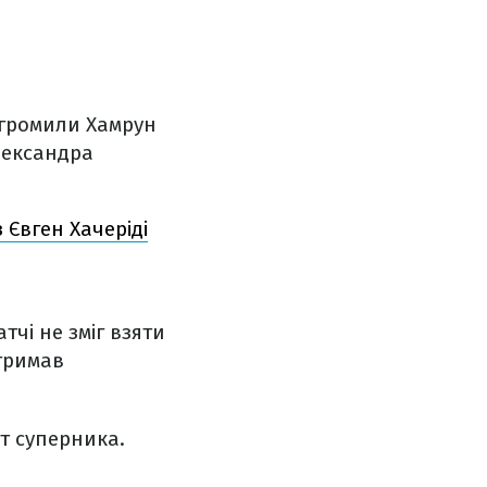
згромили Хамрун
лександра
 Євген Хачеріді
тчі не зміг взяти
отримав
іт суперника.