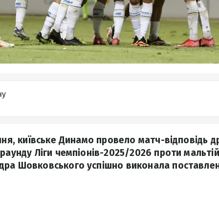
ну
пня, київське Динамо провело матч-відповідь д
 раунду Ліги чемпіонів-2025/2026 проти мальті
дра Шовковського успішно виконала поставлен