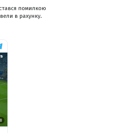
ристався помилкою
овели в рахунку.