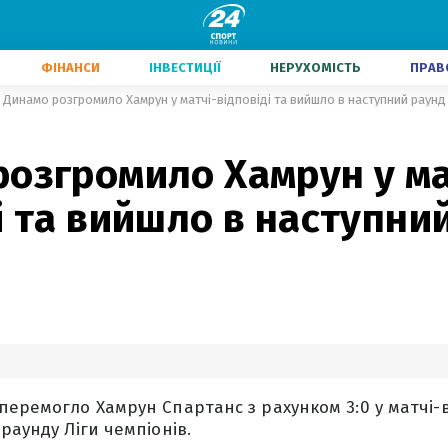
ФІНАНСИ
ІНВЕСТИЦІЇ
НЕРУХОМІСТЬ
ПРАВ
Динамо розгромило Хамрун у матчі-відповіді та вийшло в наступний раунд
розгромило Хамрун у ма
і та вийшло в наступни
перемогло Хамрун Спартанс з рахунком 3:0 у матчі-в
раунду Ліги чемпіонів.