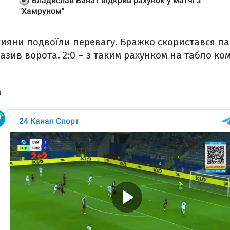
 кияни подвоїли перевагу. Бражко скористався п
вразив ворота. 2:0 – з таким рахунком на табло к
а