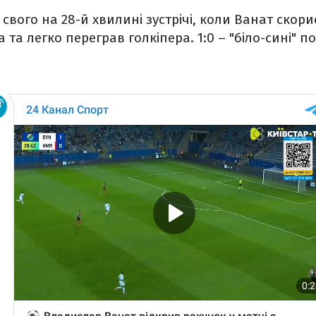
 свого на 28-й хвилині зустрічі, коли Ванат ско
та легко переграв голкіпера. 1:0 – "біло-сині" п