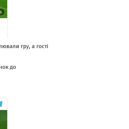
лювали гру, а гості
нок до