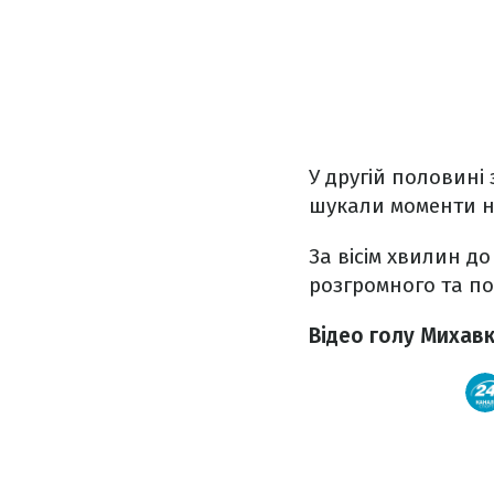
У другій половині 
шукали моменти н
За вісім хвилин д
розгромного та по
Відео голу Михав