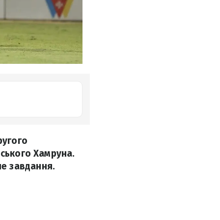
ругого
йського Хамруна.
е завдання.