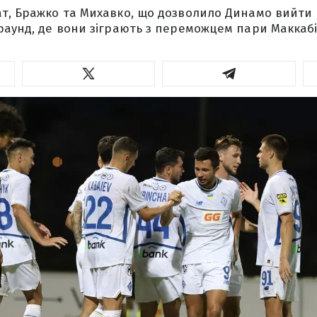
т, Бражко та Михавко, що дозволило Динамо вийти 
раунд, де вони зіграють з переможцем пари Маккабі