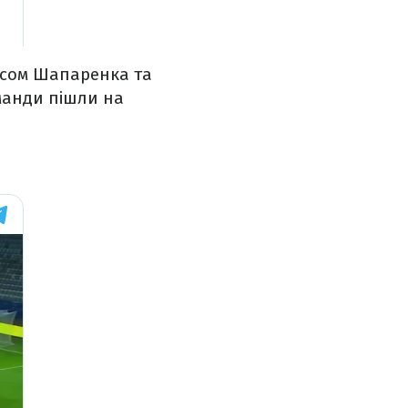
асом Шапаренка та
оманди пішли на