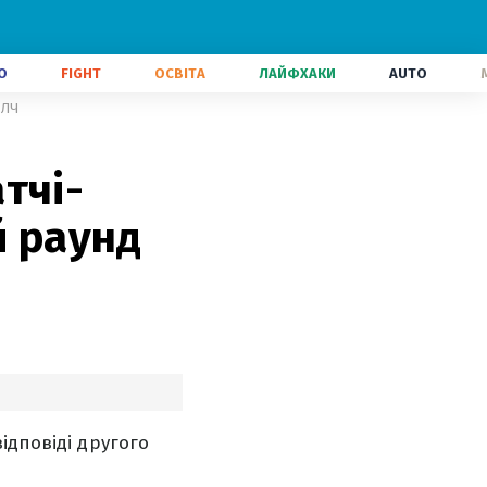
О
FIGHT
ОСВІТА
ЛАЙФХАКИ
AUTO
 ЛЧ
тчі-
й раунд
ідповіді другого