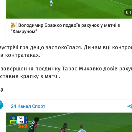
зустрічі гра дещо заспокоїлася. Динамівці контро
а контратаках.
о завершення поєдинку Тарас Михавко довів раху
ставив крапку в матчі.
ка