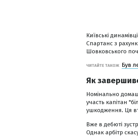
Київські динамівц
Спартанс з рахунк
Шовковського по
Був л
ЧИТАЙТЕ ТАКОЖ
Як завершивс
Номінально домашн
участь капітан "б
ушкодження. Ця вт
Вже в дебюті зустр
Однак арбітр скасу