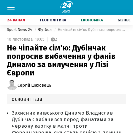
24 КАНАЛ
ГЕОПОЛІТИКА
ЕКОНОМІКА
БІЗНЕС
Sport News 24
Футбол
Не чіпайте сімʼю: Дубінчак попросив вибачення у фанів Динамо за вилучення у Лізі Європи
10 листопада,
19:05
2
Не чіпайте сімʼю: Дубінчак
попросив вибачення у фанів
Динамо за вилучення у Лізі
Європи
Сергій Шаховець
ОСНОВНІ ТЕЗИ
Захисник київського Динамо Владислав
Дубінчак вибачився перед фанатами за
червону картку в матчі проти
Ференцвароша, яка стала однією з причин