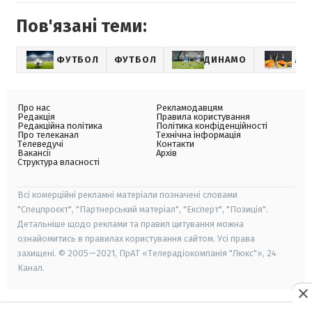
Пов'язані теми:
ФУТБОЛ
ФУТБОЛ
ДИНАМО
ЛІ
Про нас
Рекламодавцям
Редакція
Правила користування
Редакційна політика
Політика конфіденційності
Про телеканал
Технічна інформація
Телеведучі
Контакти
Вакансії
Архів
Структура власності
Всі комерційні рекламні матеріали позначені словами
"Спецпроєкт", "Партнерський матеріал", "Експерт", "Позиція".
Детальніше щодо реклами та правил цитування можна
ознайомитись в правилах користування сайтом. Усі права
захищені. © 2005—2021, ПрАТ «Телерадіокомпанія "Люкс"», 24
Канал.