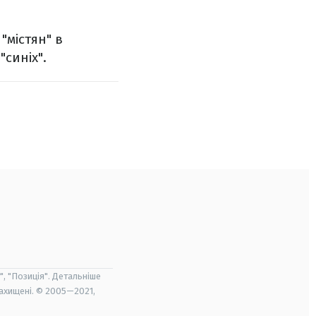
"містян" в
"синіх".
", "Позиція". Детальніше
захищені. © 2005—2021,