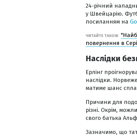
24-річний нападни
у Швейцарію. Фут
посиланням на
Go
"Найб
ЧИТАЙТЕ ТАКОЖ
повернення в Сер
Наслідки без
Ерлінг проігнорув
наслідки. Норвеже
матиме шанс сплат
Причини для подо
різні. Окрім, мож
свого батька Альф
Зазначимо, що тато