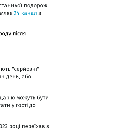
останньої подорожі
омляє
24 канал
з
роду після
ють "серйозні"
н день, або
царію можуть бути
ати у гості до
23 році переїхав з