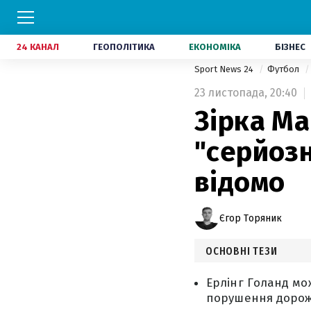
24 КАНАЛ
ГЕОПОЛІТИКА
ЕКОНОМІКА
БІЗНЕС
Sport News 24
Футбол
23 листопада,
20:40
Зірка Ма
"серйозн
відомо
Єгор Торяник
ОСНОВНІ ТЕЗИ
Ерлінг Голанд мо
порушення дорож