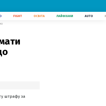
О
FIGHT
ОСВІТА
ЛАЙФХАКИ
AUTO
мо
имати
що
ту штрафу за