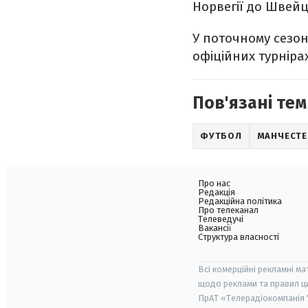
Норвегії до Швейц
У поточному сезоні
офіційних турнірах
Пов'язані тем
ФУТБОЛ
МАНЧЕСТЕР
Про нас
Редакція
Редакційна політика
Про телеканал
Телеведучі
Вакансії
Структура власності
Всі комерційні рекламні ма
щодо реклами та правил ц
ПрАТ «Телерадіокомпанія "