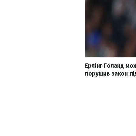
Ерлінг Голанд мо
порушив закон під