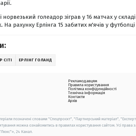
арії.
 норвезький голеадор зіграв у 16 матчах у складі 
. На рахунку Ерлінга 15 забитих м'ячів у футболці 
и:
 СІТІ
ЕРЛІНГ ГОЛАНД
Рекламодавцям
Правила користування
Політика конфіденційності
Технічна інформація
Контакти
Архів
теріали позначені словами "Спецпроєкт", "Партнерський матеріал", "Експерт
итування можна ознайомитись в правилах користування сайтом. Усі права 
Люкс"», 24 Канал.