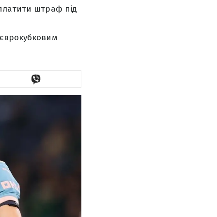
сплатити штраф під
 єврокубковим