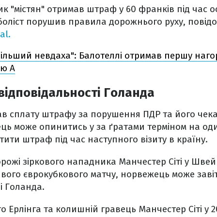
к "містян" отримав штраф у 60 франків під час 
боліст порушив правила дорожнього руху, повід
al.
ільший невдаха": Балотеллі отримав першу наго
ію А
відповідальності Голанда
ав сплату штрафу за порушення ПДР та його чека
ць може опинитись у за ґратами терміном на оди
ити штраф під час наступного візиту в країну.
рожі зіркового нападника Манчестер Сіті у Швей
ливого єврокубкового матчу, норвежець може завіт
і Голанда.
 Ерлінга та колишній гравець Манчестер Сіті у 20