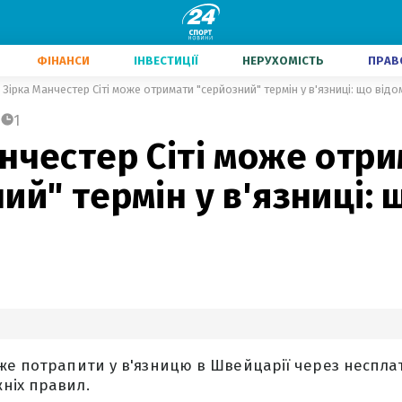
ФІНАНСИ
ІНВЕСТИЦІЇ
НЕРУХОМІСТЬ
ПРАВ
Зірка Манчестер Сіті може отримати "серйозний" термін у в'язниці: що відо
1
нчестер Сіті може отр
ий" термін у в'язниці: 
же потрапити у в'язницю в Швейцарії через неспла
ніх правил.