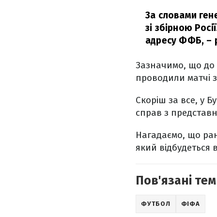
За словами ген
зі збірною Росі
адресу ФФБ,
– 
Зазначимо, що до
проводили матчі з 
Скоріш за все, у 
справ з представ
Нагадаємо, що ра
який відбудеться в
Пов'язані тем
ФУТБОЛ
ФІФА