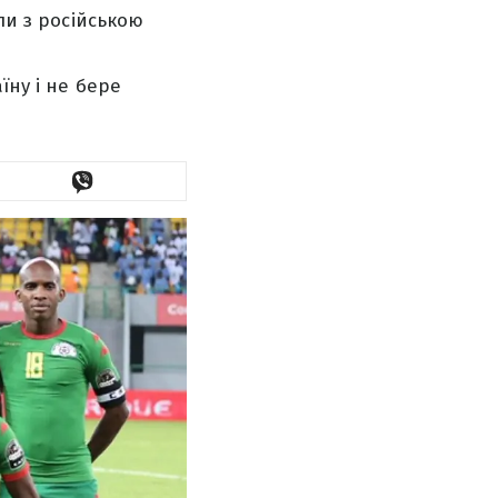
ли з російською
їну і не бере