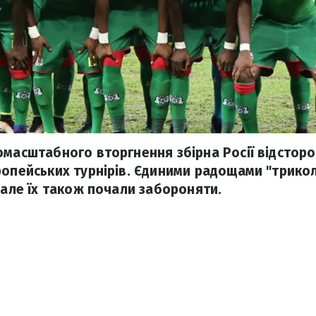
омасштабного вторгнення збірна Росії відсторо
ропейських турнірів. Єдиними радощами "трикол
 але їх також почали забороняти.