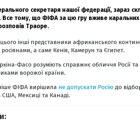
ерального секретаря нашої федерації, зараз ск
ї. Все тому, що ФІФА за цю гру вживе каральних
розповів Траоре.
 цього інші представники африканського контин
росіянами, а саме Кенія, Камерун та Єгипет.
Буркіна-Фасо розуміють справжнє обличчя Росії та
никами ворожої країни.
ніше ФІФА вирішила
не допускати Росію
до відбор
 США, Мексиці та Канаді.
и: