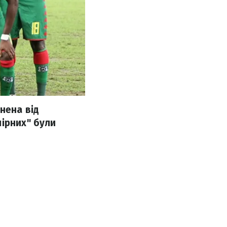
нена від
ірних" були