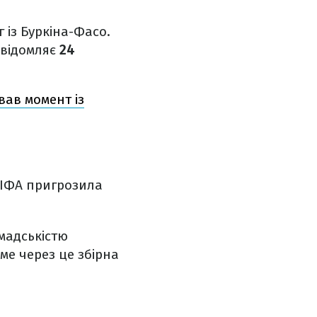
із Буркіна-Фасо.
овідомляє
24
вав момент із
 ФІФА пригрозила
омадськістю
ме через це збірна