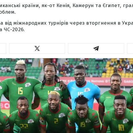
канські країни, як-от Кенія, Камерун та Єгипет, гра
облем.
а від міжнародних турнірів через вторгнення в Укра
а ЧС-2026.