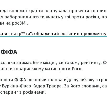
нда ворожої країни планувала провести спаринг 
 заборонили взяти участь у грі проти росіян, п
м на росЗМІ.
каво, наср**ти": ображений росіянин прокоменту
д ФІФА
асо, яка займає 66-е місце у світовому рейтингу,
часті в товариському матчі проти Росії.
торони ФІФА розповів голова відділу зв'язку з гр
 Буркіна-Фасо Кадер Траоре. За його словами, са
спаринг з росіянами.