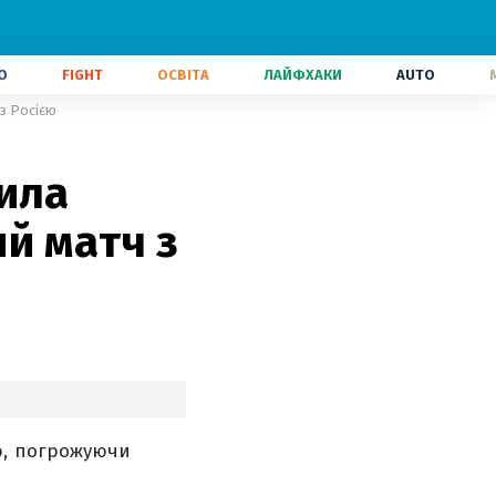
О
FIGHT
ОСВІТА
ЛАЙФХАКИ
AUTO
з Росією
ила
й матч з
ю, погрожуючи