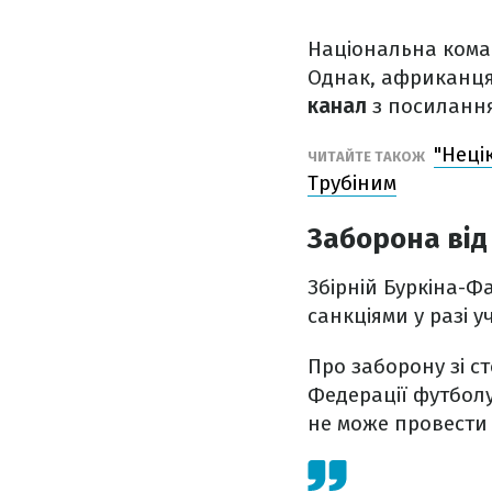
Національна кома
Однак, африканцям
канал
з посилання
"Неці
ЧИТАЙТЕ ТАКОЖ
Трубіним
Заборона ві
Збірній Буркіна-Ф
санкціями у разі у
Про заборону зі с
Федерації футболу
не може провести 