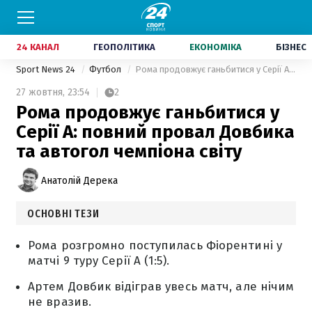
24 КАНАЛ
ГЕОПОЛІТИКА
ЕКОНОМІКА
БІЗНЕС
Sport News 24
Футбол
Рома продовжує ганьбитися у Серії А: повний провал Довбика та автогол чемпіона світу
27 жовтня,
23:54
2
Рома продовжує ганьбитися у
Серії А: повний провал Довбика
та автогол чемпіона світу
Анатолій Дерека
ОСНОВНІ ТЕЗИ
Рома розгромно поступилась Фіорентині у
матчі 9 туру Серії А (1:5).
Артем Довбик відіграв увесь матч, але нічим
не вразив.