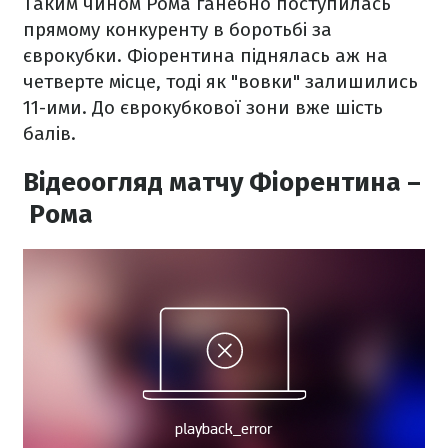
Таким чином Рома ганебно поступилась
прямому конкуренту в боротьбі за
єврокубки. Фіорентина піднялась аж на
четверте місце, тоді як "вовки" залишились
11-ими. До єврокубкової зони вже шість
балів.
Відеоогляд матчу Фіорентина –
Рома