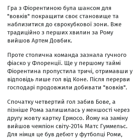
Гра з Фіорентиною була шансом для
"вовків" покращити своє становище та
наблизитися до єврокубкової зони. Вже
традиційно з перших хвилин за Рому
вийшов Артем Довбик.
Проте столична команда зазнала гучного
фіаско у Флоренції. Ще у першому таймі
Фіорентина пропустила тричі, отримавши у
відповідь лише гол від Коне. Після перерви
господарі продовжили добивати "вовків".
Спочатку четвертий гол забив Бове, а
пізніше Рома залишилась у меншості через
другу жовту картку Ермосо. Йому на заміну
вийшов чемпіон світу-2014 Матс Гуммельс.
Для німця це був дебют у футболці Роми,