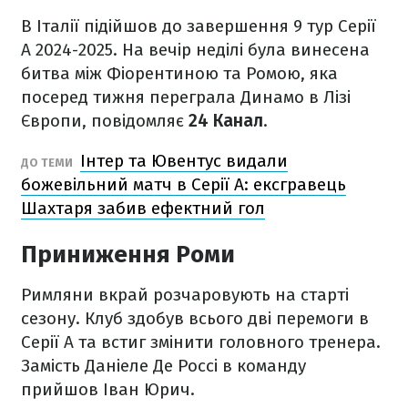
В Італії підійшов до завершення 9 тур Серії
А 2024-2025. На вечір неділі була винесена
битва між Фіорентиною та Ромою, яка
посеред тижня переграла Динамо в Лізі
Європи, повідомляє
24 Канал
.
Інтер та Ювентус видали
ДО ТЕМИ
божевільний матч в Серії А: ексгравець
Шахтаря забив ефектний гол
Приниження Роми
Римляни вкрай розчаровують на старті
сезону. Клуб здобув всього дві перемоги в
Серії А та встиг змінити головного тренера.
Замість Даніеле Де Россі в команду
прийшов Іван Юрич.