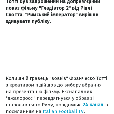
Тотті був запрошений на допрем'єрний
показ фільму "Гладіатор 2" від Рідлі
Скотта. "Римський імператор" вирішив
здивувати публіку.
Колишній гравець "вовків" Франческо Тотті
з креативом підійшов до вибору вбрання
на презентацію фільму. Екснападник
"джалороссі" перевдягнувся у образ зі
стародавнього Риму, повідомляє
24 канал
із
посиланням на
Italian Football TV
.