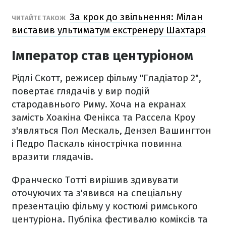
За крок до звільнення: Мілан
ЧИТАЙТЕ ТАКОЖ
виставив ультиматум екстренеру Шахтаря
Імператор став центуріоном
Рідлі Скотт, режисер фільму "Гладіатор 2",
повертає глядачів у вир подій
стародавнього Риму. Хоча на екранах
замість Хоакіна Фенікса та Рассела Кроу
з'являться Пол Мескаль, Дензел Вашингтон
і Педро Паскаль кінострічка повинна
вразити глядачів.
Франческо Тотті вирішив здивувати
оточуючих та з'явився на спеціальну
презентацію фільму у костюмі римського
центуріона. Публіка фестивалю коміксів та