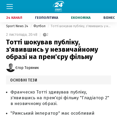
24 КАНАЛ
ГЕОПОЛІТИКА
ЕКОНОМІКА
БІЗНЕС
Sport News 24
Футбол
Тотті шокував публіку, з'явившись у незвичайному образі на прем'єру фільму
2 листопада,
20:48
2
Тотті шокував публіку,
з'явившись у незвичайному
образі на прем'єру фільму
Єгор Торяник
ОСНОВНІ ТЕЗИ
Франческо Тотті здивував публіку,
з'явившись на прем'єрі фільму "Гладіатор 2"
в незвичному образі.
"Римський імператор" має особливий