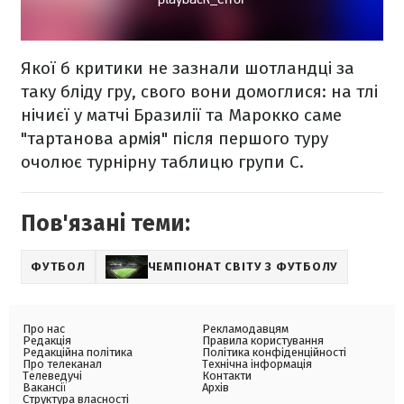
Якої б критики не зазнали шотландці за
таку бліду гру, свого вони домоглися: на тлі
нічиєї у матчі Бразилії та Марокко саме
"тартанова армія" після першого туру
очолює турнірну таблицю групи C.
Пов'язані теми:
ФУТБОЛ
ЧЕМПІОНАТ СВІТУ З ФУТБОЛУ
Про нас
Рекламодавцям
Редакція
Правила користування
Редакційна політика
Політика конфіденційності
Про телеканал
Технічна інформація
Телеведучі
Контакти
Вакансії
Архів
Структура власності