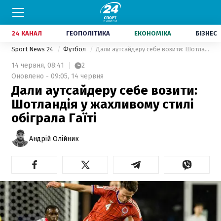
24 КАНАЛ
ГЕОПОЛІТИКА
ЕКОНОМІКА
БІЗНЕС
Sport News 24
Футбол
Дали аутсайдеру себе возити: Шотландія у жахливому стилі обіграла Гаїті
14 червня,
08:41
2
Оновлено - 09:05, 14 червня
Дали аутсайдеру себе возити:
Шотландія у жахливому стилі
обіграла Гаїті
Андрій Олійник