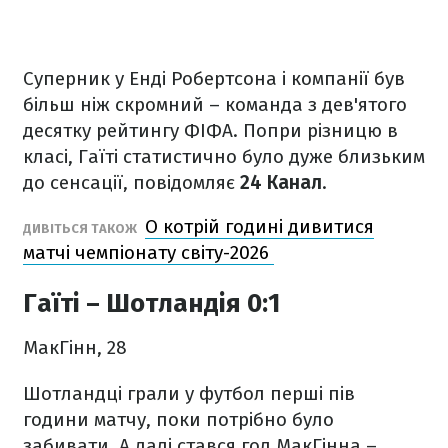
Суперник у Енді Робертсона і компанії був
більш ніж скромний – команда з дев'ятого
десятку рейтингу ФІФА. Попри різницю в
класі, Гаїті статистично було дуже близьким
до сенсації, повідомляє
24 Канал
.
О котрій годині дивитися
ДИВІТЬСЯ ТАКОЖ
матчі чемпіонату світу-2026
Гаїті – Шотландія 0:1
МакГінн, 28
Шотландці грали у футбол перші пів
години матчу, поки потрібно було
забивати. А далі стався гол МакГінна –