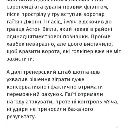
європейці атакували правим флангом,
після прострілу у гру вступив воротар
гаїтян Джонні Пласід, і м'яч відскочив до
гравця Астон Вілли, який чекав в районі
одинадцятиметрової позначки. Пробив
хавбек невиразно, але цього вистачило,
щоб вразити ворота, які голкіпер вже не міг
захистити.
А далі тренерський штаб шотландів
ухвалив рішення зіграти дуже
консервативно і фактично втримати
переможний рахунок. Гаїті отримали
нагоду атакувати, проте ні контроль м'яча,
ні удари не приносили бажаного
результату.