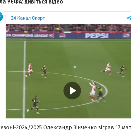
ала УЄФА: дивіться відео
езоні-2024/2025 Олександр Зінченко зіграв 17 мат