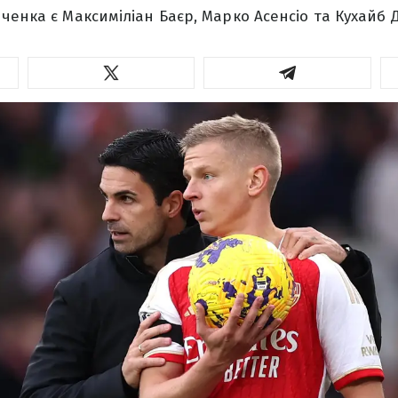
ченка є Максиміліан Баєр, Марко Асенсіо та Кухайб Д