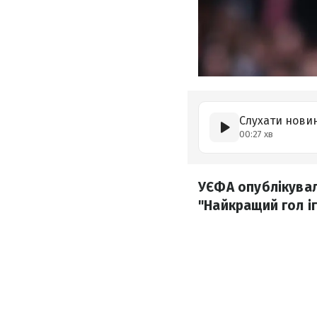
Слухати нови
00:27 хв
УЄФА опублікувал
"Найкращий гол іг