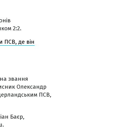
онів
ком 2:2.
 ПСВ, де він
 на звання
хисник Олександр
ідерландським ПСВ,
іан Баєр,
ш.