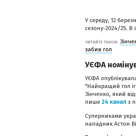
У середу, 12 берез
сезону-2024/25. В 
Зінче
ЧИТАЙТЕ ТАКОЖ
забив гол
УЄФА номіну
УЄФА опублікувала
"Найкращий гол іг
Зінченко, який ві
пише
24 канал
з 
Суперниками украї
нападник Астон Ві