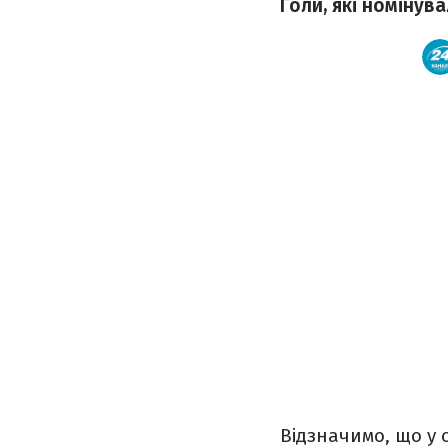
Голи, які номінув
Відзначимо, що у с