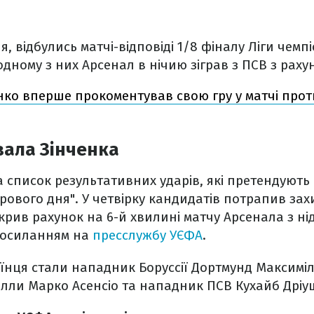
ня, відбулись матчі-відповіді 1/8 фіналу Ліги чемпі
одному з них Арсенал в нічию зіграв з ПСВ з рахун
нко вперше прокоментував свою гру у матчі проти
вала Зінченка
 список результативних ударів, які претендують
рового дня". У четвірку кандидатів потрапив за
дкрив рахунок на 6-й хвилині матчу Арсенала з н
посиланням на
пресслужбу УЄФА
.
нця стали нападник Боруссії Дортмунд Максиміл
лли Марко Асенсіо та нападник ПСВ Кухайб Дріу