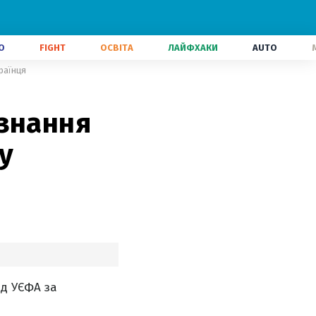
О
FIGHT
ОСВІТА
ЛАЙФХАКИ
AUTO
раїнця
изнання
у
д УЄФА за