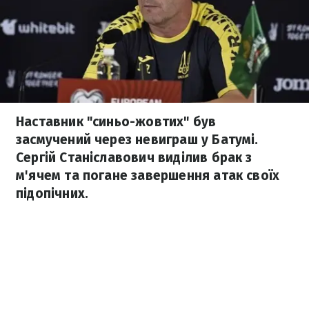
Наставник "синьо-жовтих" був
засмучений через невиграш у Батумі.
Сергій Станіславович виділив брак з
м'ячем та погане завершення атак своїх
підопічних.