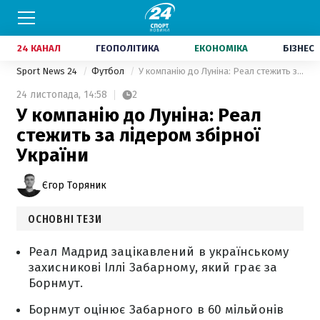
24 КАНАЛ
ГЕОПОЛІТИКА
ЕКОНОМІКА
БІЗНЕС
Sport News 24
Футбол
У компанію до Луніна: Реал стежить за лідером збірної України
24 листопада,
14:58
2
У компанію до Луніна: Реал
стежить за лідером збірної
України
Єгор Торяник
ОСНОВНІ ТЕЗИ
Реал Мадрид зацікавлений в українському
захисникові Іллі Забарному, який грає за
Борнмут.
Борнмут оцінює Забарного в 60 мільйонів