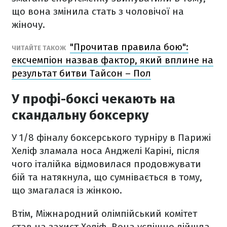
що вона змінила стать з чоловічої на
жіночу.
"Прочитав правила бою":
ЧИТАЙТЕ ТАКОЖ
ексчемпіон назвав фактор, який вплине на
результат битви Тайсон – Пол
У профі-боксі чекають на
скандальну боксерку
У 1/8 фіналу боксерського турніру в Парижі
Хеліф зламала носа Анджелі Каріні, після
чого італійка відмовилася продовжувати
бій та натякнула, що сумнівається в тому,
що змагалася із жінкою.
Втім, Міжнародний олімпійський комітет
став на захист Хеліф. Вона успішно дійшла