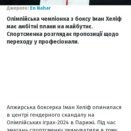
Джерело:
En Nahar
Олімпійська чемпіонка з боксу Іман Хеліф
має амбітні плани на майбутнє.
Спортсменка розглядає пропозиції щодо
переходу у професіонали.
Алжирська боксерка Іман Хеліф опинилася
в центрі гендерного скандалу на
Олімпійських іграх-2024 в Парижі. Під час
змагань спортсменку звинуватили в тому,