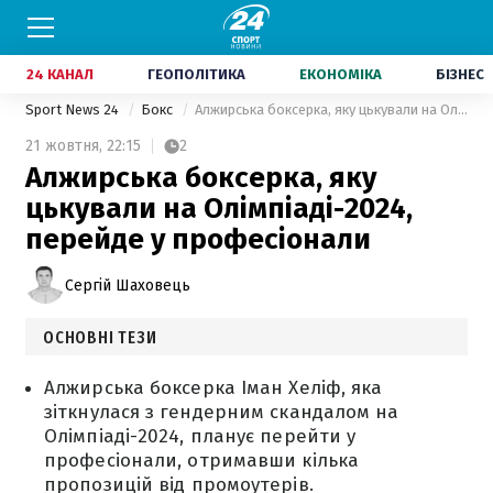
24 КАНАЛ
ГЕОПОЛІТИКА
ЕКОНОМІКА
БІЗНЕС
Sport News 24
Бокс
Алжирська боксерка, яку цькували на Олімпіаді-2024, перейде у професіонали
21 жовтня,
22:15
2
Алжирська боксерка, яку
цькували на Олімпіаді-2024,
перейде у професіонали
Сергій Шаховець
ОСНОВНІ ТЕЗИ
Алжирська боксерка Іман Хеліф, яка
зіткнулася з гендерним скандалом на
Олімпіаді-2024, планує перейти у
професіонали, отримавши кілька
пропозицій від промоутерів.