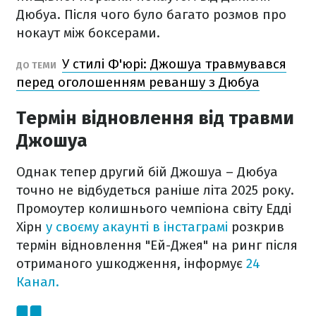
Дюбуа. Після чого було багато розмов про
нокаут між боксерами.
У стилі Ф'юрі: Джошуа травмувався
ДО ТЕМИ
перед оголошенням реваншу з Дюбуа
Термін відновлення від травми
Джошуа
Однак тепер другий бій Джошуа – Дюбуа
точно не відбудеться раніше літа 2025 року.
Промоутер колишнього чемпіона світу Едді
Хірн
у своєму акаунті в інстаграмі
розкрив
термін відновлення "Ей-Джея" на ринг після
отриманого ушкодження, інформує
24
Канал.