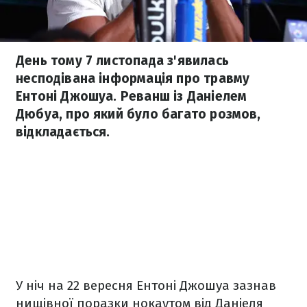
День тому 7 листопада з'явилась
несподівана інформація про травму
Ентоні Джошуа. Реванш із Даніелем
Дюбуа, про який було багато розмов,
відкладається.
У ніч на 22 вересня Ентоні Джошуа зазнав
нищівної поразки нокаутом від Даніеля