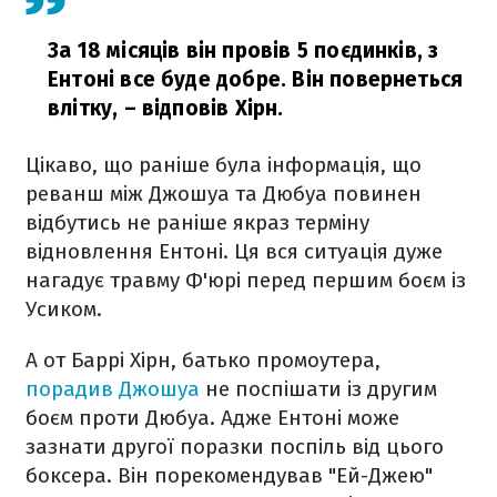
За 18 місяців він провів 5 поєдинків, з
Ентоні все буде добре. Він повернеться
влітку,
– відповів Хірн.
Цікаво, що раніше була інформація, що
реванш між Джошуа та Дюбуа повинен
відбутись не раніше якраз терміну
відновлення Ентоні. Ця вся ситуація дуже
нагадує травму Ф'юрі перед першим боєм із
Усиком.
А от Баррі Хірн, батько промоутера,
порадив Джошуа
не поспішати із другим
боєм проти Дюбуа. Адже Ентоні може
зазнати другої поразки поспіль від цього
боксера. Він порекомендував "Ей-Джею"