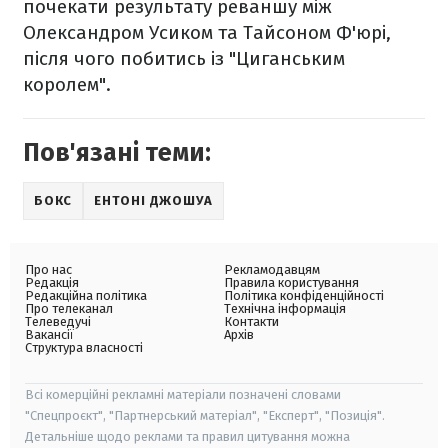
почекати результату реваншу між
Олександром Усиком та Тайсоном Ф'юрі,
після чого побитись із "Циганським
королем".
Пов'язані теми:
БОКС
ЕНТОНІ ДЖОШУА
Про нас
Рекламодавцям
Редакція
Правила користування
Редакційна політика
Політика конфіденційності
Про телеканал
Технічна інформація
Телеведучі
Контакти
Вакансії
Архів
Структура власності
Всі комерційні рекламні матеріали позначені словами
"Спецпроєкт", "Партнерський матеріал", "Експерт", "Позиція".
Детальніше щодо реклами та правил цитування можна