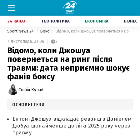
24 КАНАЛ
ГЕОПОЛІТИКА
ЕКОНОМІКА
БІЗНЕС
Sport News 24
Бокс
Відомо, коли Джошуа повернеться на ринг після травми: дата неприємно шокує фанів боксу
7 листопада,
21:08
2
Відомо, коли Джошуа
повернеться на ринг після
травми: дата неприємно шокує
фанів боксу
Софія Кулай
ОСНОВНІ ТЕЗИ
Ентоні Джошуа відкладає реванш з Даніелем
Дюбуа щонайменше до літа 2025 року через
травму.