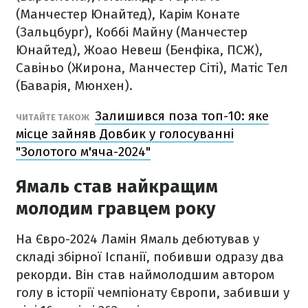
(Манчестер Юнайтед), Карім Конате
(Зальцбург), Коббі Майну (Манчестер
Юнайтед), Жоао Невеш (Бенфіка, ПСЖ),
Савіньо (Жирона, Манчестер Сіті), Матіс Тел
(Баварія, Мюнхен).
Залишився поза топ-10: яке
ЧИТАЙТЕ ТАКОЖ
місце зайняв Довбик у голосуванні
"Золотого м'яча-2024"
Ямаль став найкращим
молодим гравцем року
На Євро-2024 Ламін Ямаль дебютував у
складі збірної Іспанії, побивши одразу два
рекорди. Він став наймолодшим автором
голу в історії чемпіонату Європи, забивши у