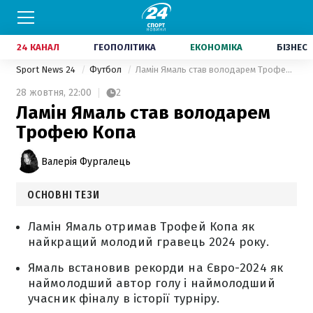
24 КАНАЛ
ГЕОПОЛІТИКА
ЕКОНОМІКА
БІЗНЕС
Sport News 24
Футбол
Ламін Ямаль став володарем Трофею Копа
28 жовтня,
22:00
2
Ламін Ямаль став володарем
Трофею Копа
Валерія Фургалець
ОСНОВНІ ТЕЗИ
Ламін Ямаль отримав Трофей Копа як
найкращий молодий гравець 2024 року.
Ямаль встановив рекорди на Євро-2024 як
наймолодший автор голу і наймолодший
учасник фіналу в історії турніру.