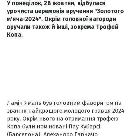
У понеділок, 28 жовтня, відбулася
урочиста церемонія вручення "Золотого
м'яча-2024". Окрім головної нагороди
вручали також й інші, зокрема Трофей
Копа.
Ламін Ямаль був головним фаворитом на
звання найкращого молодого гравця 2024
року. Окрім нього на отримання трофею
Копа були номіновані Пау Кубарсі
(Барселона), Алехандро Гарначо