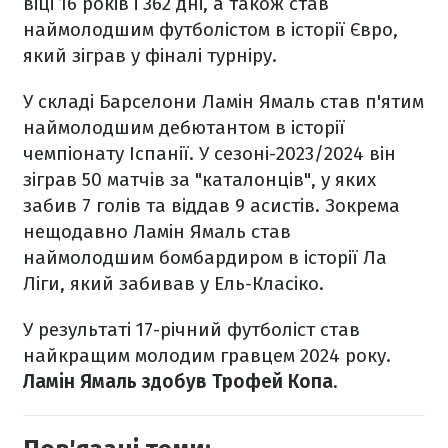
віці 16 років і 362 дні, а також став
наймолодшим футболістом в історії Євро,
який зіграв у фіналі турніру.
У складі Барселони Ламін Ямаль став п'ятим
наймолодшим дебютантом в історії
чемпіонату Іспанії. У сезоні-2023/2024 він
зіграв 50 матчів за "каталонців", у яких
забив 7 голів та віддав 9 асистів. Зокрема
нещодавно Ламін Ямаль став
наймолодшим бомбардиром в історії Ла
Ліги, який забивав у Ель-Класіко.
У результаті 17-річний футболіст став
найкращим молодим гравцем 2024 року.
Ламін Ямаль здобув Трофей Копа
.