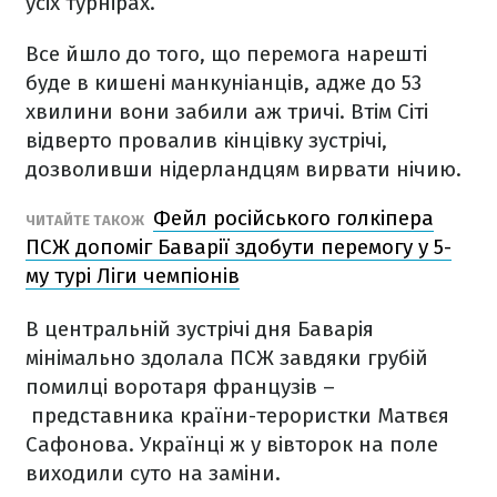
усіх турнірах.
Все йшло до того, що перемога нарешті
буде в кишені манкуніанців, адже до 53
хвилини вони забили аж тричі. Втім Сіті
відверто провалив кінцівку зустрічі,
дозволивши нідерландцям вирвати нічию.
Фейл російського голкіпера
ЧИТАЙТЕ ТАКОЖ
ПСЖ допоміг Баварії здобути перемогу у 5-
му турі Ліги чемпіонів
В центральній зустрічі дня Баварія
мінімально здолала ПСЖ завдяки грубій
помилці воротаря французів –
представника країни-терористки Матвєя
Сафонова. Українці ж у вівторок на поле
виходили суто на заміни.