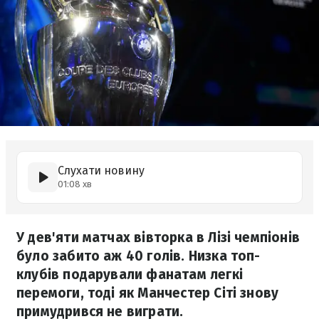
Слухати новину
01:08 хв
У дев'яти матчах вівторка в Лізі чемпіонів
було забито аж 40 голів. Низка топ-
клубів подарували фанатам легкі
перемоги, тоді як Манчестер Сіті знову
примудрився не виграти.