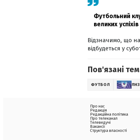
Футбольний клу
великих успіхів
Відзначимо, що н
відбудеться у субот
Пов'язані тем
ФУТБОЛ
ЛН
Про нас
Редакція
Редакційна політика
Про телеканал
Телеведучі
Вакансії
Структура власності