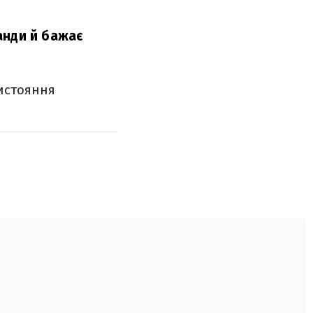
анди й бажає
истояння