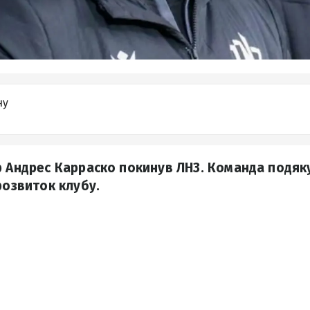
ну
р Андрес Карраско покинув ЛНЗ. Команда подяк
розвиток клубу.