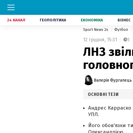
24 КАНАЛ
ГЕОПОЛІТИКА
ЕКОНОМІКА
БІЗНЕС
Sport News 24
Футбол
12 грудня,
15:31
1
ЛНЗ звіл
головно
Валерія Фургалець
ОСНОВНІ ТЕЗИ
Андрес Карраско 
УПЛ.
Його обов'язки т
Олександрією.