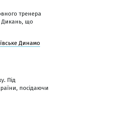
овного тренера
 Дикань, що
иївське Динамо
у. Під
країни, посідаючи