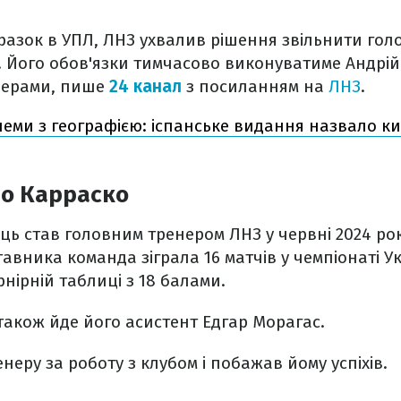
разок в УПЛ, ЛНЗ ухвалив рішення звільнити гол
. Його обов'язки тимчасово виконуватиме Андрій
перами, пише
24 канал
з посиланням на
ЛНЗ
.
еми з географією: іспанське видання назвало к
ро Карраско
ць став головним тренером ЛНЗ у червні 2024 рок
авника команда зіграла 16 матчів у чемпіонаті У
рнірній таблиці з 18 балами.
також йде його асистент Едгар Морагас.
неру за роботу з клубом і побажав йому успіхів.