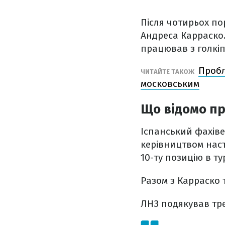
Після чотирьох по
Андреса Карраско
працював з голкі
Пробл
ЧИТАЙТЕ ТАКОЖ
московським
Що відомо п
Іспанський фахіве
керівництвом наст
10-ту позицію в ту
Разом з Карраско 
ЛНЗ подякував тре