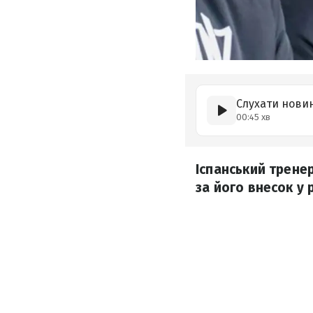
Слухати нови
00:45 хв
Іспанський трене
за його внесок у 