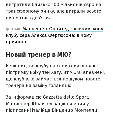
витратили близько 100 мільйонів євро на
трансферному ринку, але виграли всього
два матчі з дев'яти.
Манчестер Юнайтед звільнив ікону
ДО ТЕМИ
клубу сера Алекса Фергюсона: в чому
причина
Новий тренер в МЮ?
Керівництво клубу на словах висловлює
підтримку Еріку тен Хагу. Втім ЗМІ впевнені,
що клуб вже займається пошуком нового
тренера на заміну голандцю.
За інформацією Gazzetta dello Sport,
Манчестер Юнайтед зацікавлений у
підписанні італійця Вінценцо Монтелли.