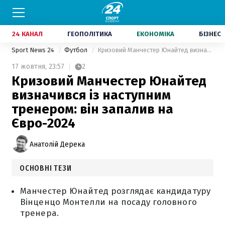
24 КАНАЛ
ГЕОПОЛІТИКА
ЕКОНОМІКА
БІЗНЕС
Sport News 24
Футбол
Кризовий Манчестер Юнайтед визначився із наступним тренером: він запалив на Євро-2024
17 жовтня,
23:57
2
Кризовий Манчестер Юнайтед
визначився із наступним
тренером: він запалив на
Євро-2024
Анатолій Дерека
ОСНОВНІ ТЕЗИ
Манчестер Юнайтед розглядає кандидатуру
Вінценцо Монтелли на посаду головного
тренера.