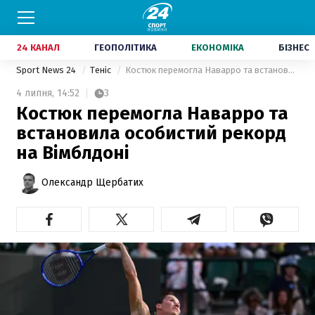
24 КАНАЛ
ГЕОПОЛІТИКА
ЕКОНОМІКА
БІЗНЕС
Sport News 24
Теніс
Костюк перемогла Наварро та встановила особистий рекорд на Вімблдоні
4 липня,
14:52
3
Костюк перемогла Наварро та
встановила особистий рекорд
на Вімблдоні
Олександр Щербатих