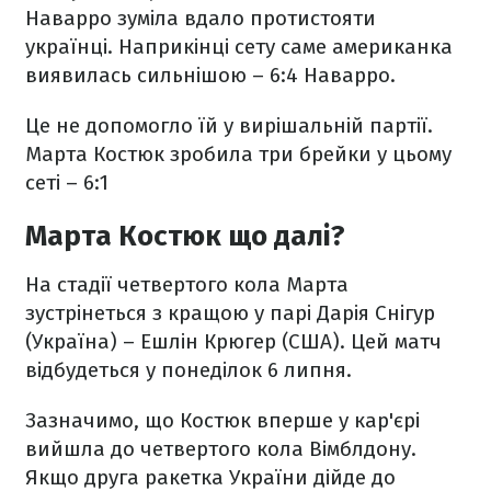
Наварро зуміла вдало протистояти
українці. Наприкінці сету саме американка
виявилась сильнішою – 6:4 Наварро.
Це не допомогло їй у вирішальній партії.
Марта Костюк зробила три брейки у цьому
сеті – 6:1
Марта Костюк що далі?
На стадії четвертого кола Марта
зустрінеться з кращою у парі Дарія Снігур
(Україна) – Ешлін Крюгер (США). Цей матч
відбудеться у понеділок 6 липня.
Зазначимо, що Костюк вперше у кар'єрі
вийшла до четвертого кола Вімблдону.
Якщо друга ракетка України дійде до