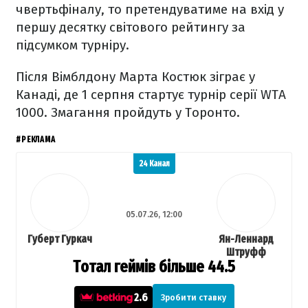
чвертьфіналу, то претендуватиме на вхід у
першу десятку світового рейтингу за
підсумком турніру.
Після Вімблдону Марта Костюк зіграє у
Канаді, де 1 серпня стартує турнір серії WTA
1000. Змагання пройдуть у Торонто.
#РЕКЛАМА
24 Канал
05.07.26, 12:00
Губерт Гуркач
Ян-Леннард
Штруфф
Тотал геймів більше 44.5
2.6
Зробити ставку