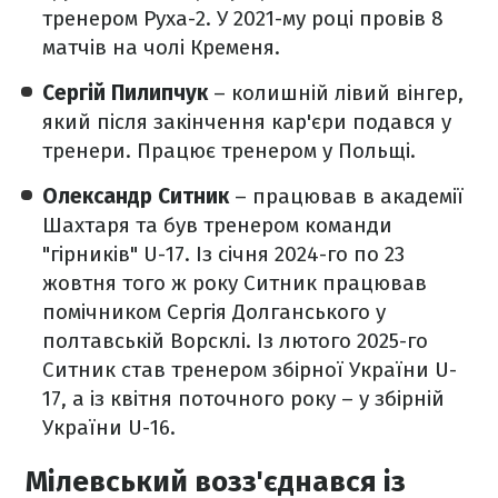
тренером Руха-2. У 2021-му році провів 8
матчів на чолі Кременя.
Сергій Пилипчук
– колишній лівий вінгер,
який після закінчення кар'єри подався у
тренери. Працює тренером у Польщі.
Олександр Ситник
– працював в академії
Шахтаря та був тренером команди
"гірників" U-17. Із січня 2024-го по 23
жовтня того ж року Ситник працював
помічником Сергія Долганського у
полтавській Ворсклі. Із лютого 2025-го
Ситник став тренером збірної України U-
17, а із квітня поточного року – у збірній
України U-16.
Мілевський возз'єднався із