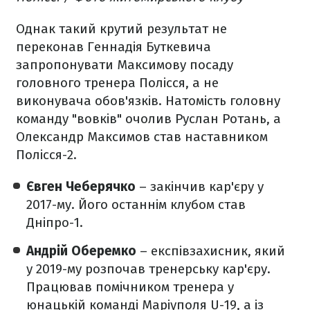
Однак такий крутий результат не
переконав Геннадія Буткевича
запропонувати Максимову посаду
головного тренера Полісся, а не
виконувача обов'язків. Натомість головну
команду "вовків" очолив Руслан Ротань, а
Олександр Максимов став наставником
Полісся-2.
Євген Чеберячко
– закінчив кар'єру у
2017-му. Його останнім клубом став
Дніпро-1.
Андрій Оберемко
– експівзахисник, який
у 2019-му розпочав тренерську кар'єру.
Працював помічником тренера у
юнацькій команді Маріуполя U-19, а із