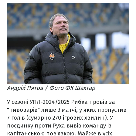
Андрій Пятов / Фото ФК Шахтар
У сезоні УПЛ-2024/2025 Рибка провів за
"пивоварів" лише 3 матчі, у яких пропустив
7 голів (сумарно 270 ігрових хвилин). У
поєдинку проти Руха вивів команду із
капітанською пов'язкою. Майже в усіх