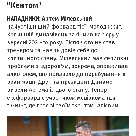
"Кєнтом"
НАПАДНИКИ: Артем Мілевський
–
найуспішніший форвард тієї "молодіжки".
Колишній динамівець закінчив кар'єру у
вересні 2021-го року. Після чого не став
тренером та навіть довів себе до
критичного стану. Мілевський мав серйозні
проблеми зі здоров'ям, зокрема, зловживав
алкоголем, що призвело до перебування в
реанімації. Другі та президент Динамо
вивели Артема із цього стану. Тепер
ексфорвард є учасником медіакоманди
"IGNIS", де грає зі своїм "Кєнтом" Алієвим.