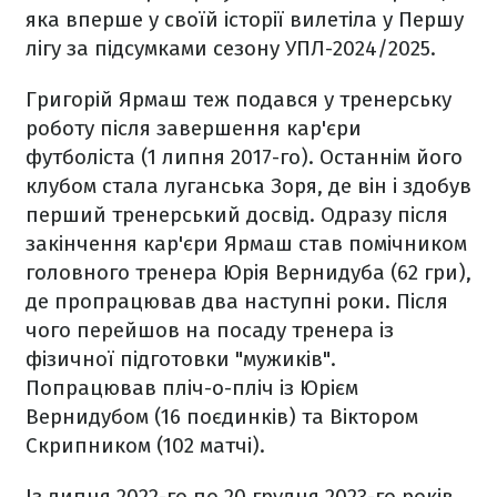
яка вперше у своїй історії вилетіла у Першу
лігу за підсумками сезону УПЛ-2024/2025.
Григорій Ярмаш теж подався у тренерську
роботу після завершення кар'єри
футболіста (1 липня 2017-го). Останнім його
клубом стала луганська Зоря, де він і здобув
перший тренерський досвід. Одразу після
закінчення кар'єри Ярмаш став помічником
головного тренера Юрія Вернидуба (62 гри),
де пропрацював два наступні роки. Після
чого перейшов на посаду тренера із
фізичної підготовки "мужиків".
Попрацював пліч-о-пліч із Юрієм
Вернидубом (16 поєдинків) та Віктором
Скрипником (102 матчі).
Із липня 2022-го по 20 грудня 2023-го років