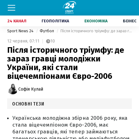
24 КАНАЛ
ГЕОПОЛІТИКА
ЕКОНОМІКА
БІЗНЕС
Sport News 24
Футбол
Після історичного тріумфу: де зараз гравці молодіжки України, які стали віцечемпіонами Євро-2006
12 червня,
07:11
10
Після історичного тріумфу: де
зараз гравці молодіжки
України, які стали
віцечемпіонами Євро-2006
Софія Кулай
ОСНОВНІ ТЕЗИ
Українська молодіжна збірна 2006 року, яка
стала віцечемпіоном Євро-2006, має
багатьох гравців, які тепер займаються
тренерською діяльністю або медіафутболом.