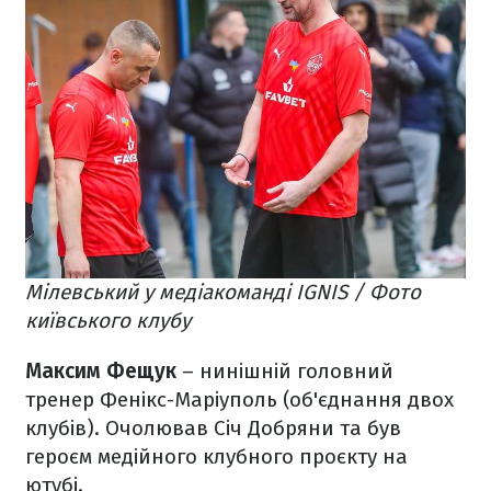
Мілевський у медіакоманді IGNIS / Фото
київського клубу
Максим Фещук
– нинішній головний
тренер Фенікс-Маріуполь (об'єднання двох
клубів). Очолював Січ Добряни та був
героєм медійного клубного проєкту на
ютубі.