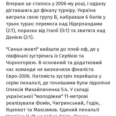
Вперше це сталось у 2006-му році, і одразу
діставшись до фіналу турніру. Україна
виграла свою групу В, набравши 6 балів у
трьох турах: перемога над Нідерландами
(2:1), поразка від Італії (0:1) та звитяга над
Данією (2:1).
"Синьо-жовті" вийшли до плей-оф, де у
півфіналі зустрілись із Сербією та
Чорногорією. В основний та додатковий
час команди не визначили фіналіста
Євро-2006. Натомість зустріч перейшла у
серію пенальті, де точнішими були підопічні
Олексія Михайличенка 5:4. У складі
української "молодіжки" 11-метрові
реалізували Фомін, Чигринський, Годін,
Яценкот та Максимов. Єдиний пенальті