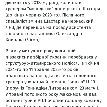
діяльність у 2018-му році, коли став
тренером "молодіжки" донецького Шахтаря
(до кінця червня 2023-го). Після чого
спеціаліст змінив Шахтар на черкаський
ЛНЗ, де перейшов на посаду асистента
головного наставника Олександра
Ковпака (5 ігор).
Взимку минулого року колишній
півзахисник збірної України перебрався у
структуру житомирського Полісся. Із 1 січня
2024-го по 11 травня 2025-го років
працював на посаді асистента головного
тренера у юнацькій команді "вовків" U-19
(поруч із Геннадієм Литовченком, 23 матчі).
У травні поточного року Максимов на два
останні тури в УПЛ очолив головну команду
Полісся. Сталось це після звільнення Імада