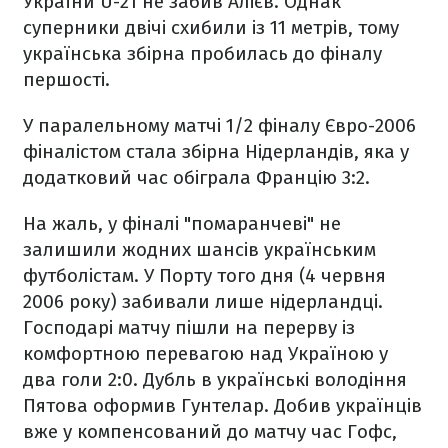
України U-21 не забив Алієв. Однак
суперники двічі схибили із 11 метрів, тому
українська збірна пробилась до фіналу
першості.
У паралельному матчі 1/2 фіналу Євро-2006
фіналістом стала збірна Нідерландів, яка у
додатковий час обіграла Францію 3:2.
На жаль, у фіналі "помаранчеві" не
залишили жодних шансів українським
футболістам. У Порту того дня (4 червня
2006 року) забивали лише нідерландці.
Господарі матчу пішли на перерву із
комфортною перевагою над Україною у
два голи 2:0. Дубль в українські володіння
Пятова оформив Гунтелар. Добив українців
вже у компенсований до матчу час Гофс,