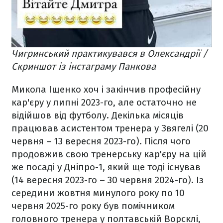
Чигринський практикувався в Олександрії /
Скриншот із інстаграму Панкова
Микола Іщенко хоч і закінчив професійну
кар'єру у липні 2023-го, але остаточно не
відійшов від футболу. Декілька місяців
працював асистентом тренера у Звягелі (20
червня – 13 вересня 2023-го). Після чого
продовжив свою тренерську кар'єру на цій
же посаді у Дніпро-1, який ще тоді існував
(14 вересня 2023-го – 30 червня 2024-го). Із
середини жовтня минулого року по 10
червня 2025-го року був помічником
головного тренера у полтавській Ворсклі,