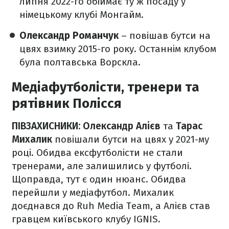
липня 2022-го обіймає ту ж посаду у
німецькому клубі Монгайм.
Олександр Романчук
– повішав бутси на
цвях взимку 2015-го року. Останнім клубом
була полтавська Ворскла.
Медіафутболісти, тренери та
рятівник Полісся
ПІВЗАХИСНИКИ: Олександр Алієв
та
Тарас
Михалик
повішали бутси на цвях у 2021-му
році. Обидва ексфутболісти не стали
тренерами, але залишились у футболі.
Щоправда, тут є один нюанс. Обидва
перейшли у медіафутбол. Михалик
доєднався до Ruh Media Team, а Алієв став
гравцем київського клубу IGNIS.