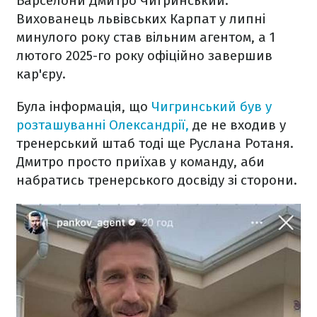
Барселони Дмитро Чигринський.
Вихованець львівських Карпат у липні
минулого року став вільним агентом, а 1
лютого 2025-го року офіційно завершив
кар'єру.
Була інформація, що
Чигринський був у
розташуванні Олександрії,
де не входив у
тренерський штаб тоді ще Руслана Ротаня.
Дмитро просто приїхав у команду, аби
набратись тренерського досвіду зі сторони.