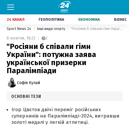
24 КАНАЛ
ГЕОПОЛІТИКА
ЕКОНОМІКА
БІЗНЕС
Sport News 24
Інші види спорту
"Росіяни б співали гімн України": потужна заява української призерки Паралімпіади
8 жовтня,
18:22
2
"Росіяни б співали гімн
України": потужна заява
української призерки
Паралімпіади
Софія Кулай
ОСНОВНІ ТЕЗИ
Ігор Цвєтов двічі переміг російських
суперників на Паралімпіаді-2024, вигравши
золоті медалі у легкій атлетиці.