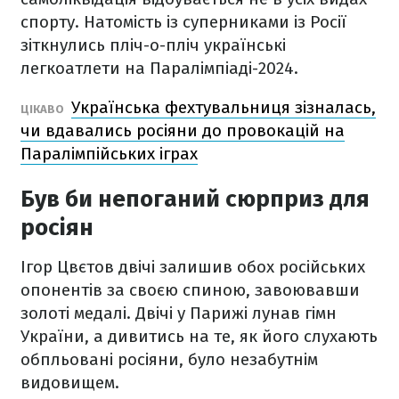
спорту. Натомість із суперниками із Росії
зіткнулись пліч-о-пліч українські
легкоатлети на Паралімпіаді-2024.
Українська фехтувальниця зізналась,
ЦІКАВО
чи вдавались росіяни до провокацій на
Паралімпійських іграх
Був би непоганий сюрприз для
росіян
Ігор Цвєтов двічі залишив обох російських
опонентів за своєю спиною, завоювавши
золоті медалі. Двічі у Парижі лунав гімн
України, а дивитись на те, як його слухають
обпльовані росіяни, було незабутнім
видовищем.