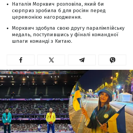
Наталія Морквич розповіла, який би
сюрприз зробила б для росіян перед
церемонією нагородження.
Морквич здобула свою другу паралімпійську
медаль, поступившись у фіналі командної
шпаги команді з Китаю.