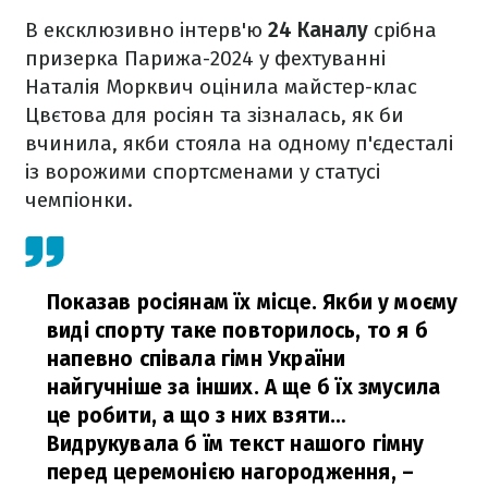
В ексклюзивно інтерв'ю
24 Каналу
срібна
призерка Парижа-2024 у фехтуванні
Наталія Морквич оцінила майстер-клас
Цвєтова для росіян та зізналась, як би
вчинила, якби стояла на одному п'єдесталі
із ворожими спортсменами у статусі
чемпіонки.
Показав росіянам їх місце. Якби у моєму
виді спорту таке повторилось, то я б
напевно співала гімн України
найгучніше за інших. А ще б їх змусила
це робити, а що з них взяти…
Видрукувала б їм текст нашого гімну
перед церемонією нагородження,
–