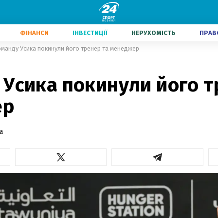
ФІНАНСИ
ІНВЕСТИЦІЇ
НЕРУХОМІСТЬ
ПРАВ
манду Усика покинули його тренер та менеджер
Усика покинули його т
ер
а