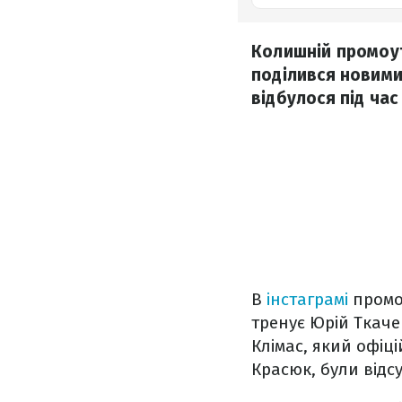
Колишній промоут
поділився новими
відбулося під ча
В
інстаграмі
промо
тренує Юрій Ткаче
Клімас, який офіці
Красюк, були відс