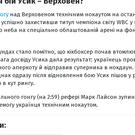
я бій Усик – Верховен?
огу
над Верховеном технічним нокаутом на останн
 успішно захистивши титул чемпіона світу WBC у 
то неба на спеціально облаштованій арені на фон
ундах стало помітно, що кікбоксер почав втомлю
вага досвіду Усика дала результат: українець про
ного аперкоту й відправив суперника в нокдаун.
однак одразу після відновлення бою Усик пішов у 
в кут рингу.
ального гонгу (на 2:59) рефері Марк Лайсон зупи
могу українця технічним нокаутом.
и: