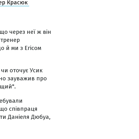
тер Красюк
що через неї ж він
 тренер
о й ми з Егісом
 чи оточує Усик
чно зауважив про
ащий".
ребували
 що співпраця
ти Даніеля Дюбуа,