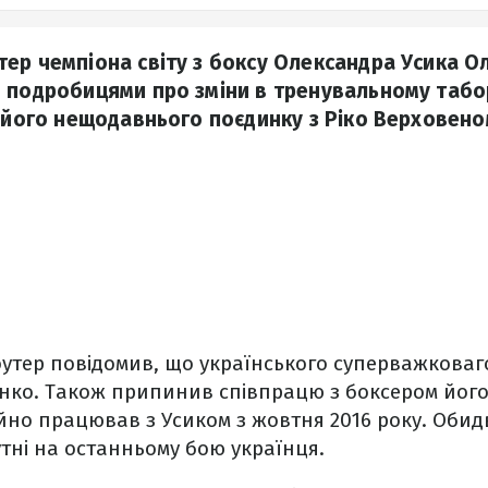
ер чемпіона світу з боксу Олександра Усика 
 подробицями про зміни в тренувальному табо
с його нещодавнього поєдинку з Ріко Верховено
утер повідомив, що українського суперважковаг
нко. Також припинив співпрацю з боксером його
йно працював з Усиком з жовтня 2016 року. Обидва
утні на останньому бою українця.