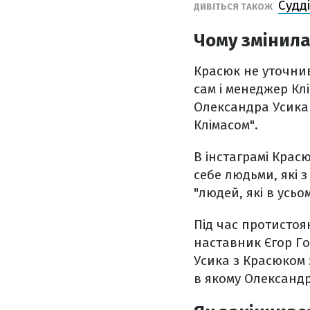
Судд
ДИВІТЬСЯ ТАКОЖ
Чому змінила
Красюк не уточнив
сам і менеджер Кл
Олександра Усика у
Клімасом".
В інстаграмі Крас
себе людьми, які 
"людей, які в усьо
Під час протистоя
наставник Єгор Го
Усика з Красюком 
в якому Олександр