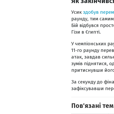
Як закінчивс
Усик
здобув перем
раунду, тим самим
Бій відбувся прос
Гізи в Єгипті.
У чемпіонських ра
11-го раунду пере
атак, завдав силь
зумів піднятися, 
притиснувши його 
За секунду до фін
зафіксувавши пере
Пов'язані тем