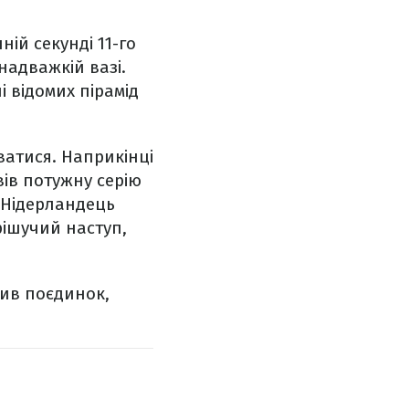
ій секунді 11-го
надважкій вазі.
і відомих пірамід
ватися. Наприкінці
вів потужну серію
 Нідерландець
рішучий наступ,
нив поєдинок,