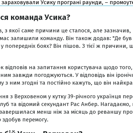
і зараховували Усику програні раунди, – промоу
ся команда Усика?
, з якої саме причини це сталося, але зазначив, 
імас залишили команду. Він також додав: "Де був
 попередніх боях? Він пішов. З тієї ж причини, щ
юк відповів на запитання користувача щодо того,
з ним завжди погоджуються. У відповідь він іроні
му з ним згодні та постійно кажуть, що він найкр
ння з Верховеном у кутку 39-річного українця пе
луб та відомий секундант Рас Анбер. Нагадаємо,
завершилася менш ніж за місяць до реваншу про
 здобув перемогу.