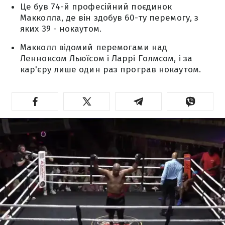
Це був 74-й професійний поєдинок
Макколла, де він здобув 60-ту перемогу, з
яких 39 - нокаутом.
Макколл відомий перемогами над
Ленноксом Льюїсом і Ларрі Голмсом, і за
кар'єру лише один раз програв нокаутом.