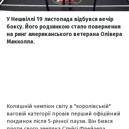
У Нешвіллі 19 листопада відбувся вечір
боксу. Його родзинкою стало повернення
на ринг американського ветерана Олівера
Макколла.
Колишній чемпіон світу в "королівській"
ваговій категорії провів перший офіційний
поєдинок після 5-річної паузи. Він бився
проти свого земляка Стейсі Фрейзера,