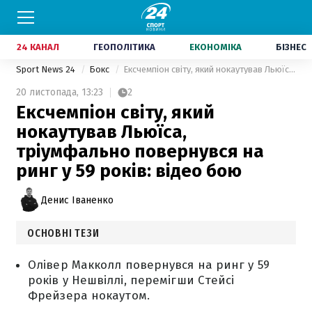
24 КАНАЛ
ГЕОПОЛІТИКА
ЕКОНОМІКА
БІЗНЕС
Sport News 24
Бокс
Ексчемпіон світу, який нокаутував Льюїса, тріумфально повернувся на ринг у 59 років: відео бою
20 листопада,
13:23
2
Ексчемпіон світу, який
нокаутував Льюїса,
тріумфально повернувся на
ринг у 59 років: відео бою
Денис Іваненко
ОСНОВНІ ТЕЗИ
Олівер Макколл повернувся на ринг у 59
років у Нешвіллі, перемігши Стейсі
Фрейзера нокаутом.