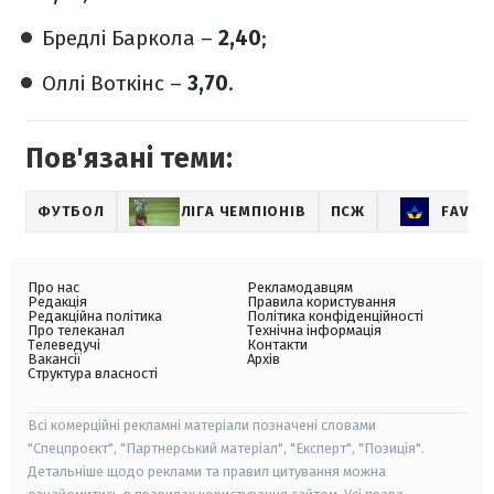
Бредлі Баркола –
2,40
;
Оллі Воткінс –
3,70
.
Пов'язані теми:
ФУТБОЛ
ЛІГА ЧЕМПІОНІВ
ПСЖ
FAVBE
Про нас
Рекламодавцям
Редакція
Правила користування
Редакційна політика
Політика конфіденційності
Про телеканал
Технічна інформація
Телеведучі
Контакти
Вакансії
Архів
Структура власності
Всі комерційні рекламні матеріали позначені словами
"Спецпроєкт", "Партнерський матеріал", "Експерт", "Позиція".
Детальніше щодо реклами та правил цитування можна