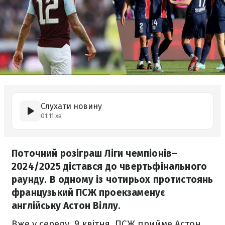
Слухати новину
01:11 хв
Поточний розіграш Ліги чемпіонів–
2024/2025 дістався до чвертьфінального
раунду. В одному із чотирьох протистоянь
французький ПСЖ проекзаменує
англійську Астон Віллу.
Вже у середу, 9 квітня, ПСЖ прийме Астон