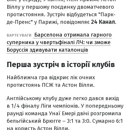
Віллу у першому поєдинку двоматчевого
протистояння. Зустріч відбудеться "Парк-
де-Пренс" у Парижі, повідомляє
24 Канал.
Барселона отримала гарного
ВАРТЕ УВАГИ
суперника у чвертьфіналі ЛЧ: чи зможе
Боруссія здивувати каталонців
Перша зустріч в історії клубів
Найближча гра відкриє лік очних
протистоянь ПСЖ та Астон Вілли.
Англійському клубу дуже легко дався вихід
в 1/4 фіналу Ліги чемпіонів. У попередньому
раунді команда Унаї Емері двічі розгромила
бельгійський Брюгге – 3:1 та 3:0. Сумарно 6:1
на користь Астон Вілли.