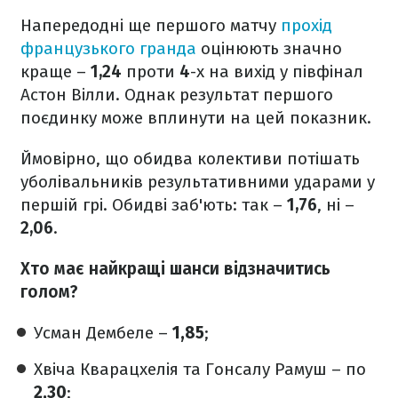
Напередодні ще першого матчу
прохід
французького гранда
оцінюють значно
краще –
1,24
проти
4
-х на вихід у півфінал
Астон Вілли. Однак результат першого
поєдинку може вплинути на цей показник.
Ймовірно, що обидва колективи потішать
уболівальників результативними ударами у
першій грі. Обидві заб'ють: так –
1,76
, ні –
2,06
.
Хто має найкращі шанси відзначитись
голом?
Усман Дембеле –
1,85
;
Хвіча Кварацхелія та Гонсалу Рамуш – по
2,30
;