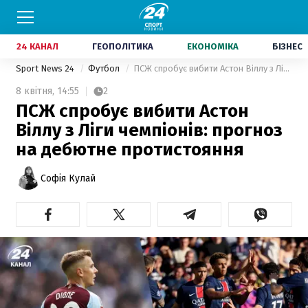
24 КАНАЛ
ГЕОПОЛІТИКА
ЕКОНОМІКА
БІЗНЕС
Sport News 24
Футбол
ПСЖ спробує вибити Астон Віллу з Ліги чемпіонів: прогноз на дебютне протистояння
8 квітня,
14:55
2
ПСЖ спробує вибити Астон
Віллу з Ліги чемпіонів: прогноз
на дебютне протистояння
Софія Кулай