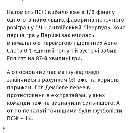
Натомість ПСЖ вибило вже в 1/8 фіналу
одного із найбільших фаворитів поточного
розіграшу ЛЧ – англійський Ліверпуль. Хоча
перша гра у Парижі закінчилась
мінімальною перемогою підопічних Арне
Слота 0:1. Єдиний гол у тій зустрічі забив
Елліотт на 87-й хвилині гри.
А от основний час матчу-відповіді
закінчився з рахунком 0:1 вже на користь
парижан. Гол Дембеле перевів
протистояння в екстратайми, у яких
команди теж не визначили сильнішого. А
от по пенальті точнішими були футболісти
ПСЖ – 1:4.