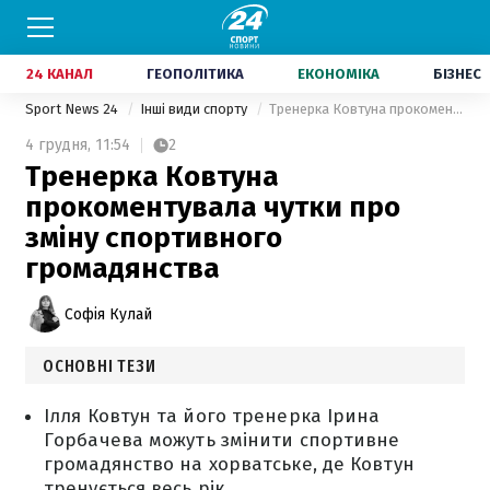
24 КАНАЛ
ГЕОПОЛІТИКА
ЕКОНОМІКА
БІЗНЕС
Sport News 24
Інші види спорту
Тренерка Ковтуна прокоментувала чутки про зміну спортивного громадянства
4 грудня,
11:54
2
Тренерка Ковтуна
прокоментувала чутки про
зміну спортивного
громадянства
Софія Кулай
ОСНОВНІ ТЕЗИ
Ілля Ковтун та його тренерка Ірина
Горбачева можуть змінити спортивне
громадянство на хорватське, де Ковтун
тренується весь рік.