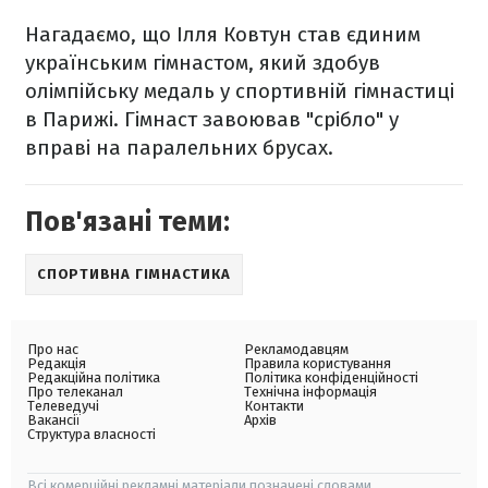
Нагадаємо, що Ілля Ковтун став єдиним
українським гімнастом, який здобув
олімпійську медаль у спортивній гімнастиці
в Парижі. Гімнаст завоював "срібло" у
вправі на паралельних брусах.
Пов'язані теми:
СПОРТИВНА ГІМНАСТИКА
Про нас
Рекламодавцям
Редакція
Правила користування
Редакційна політика
Політика конфіденційності
Про телеканал
Технічна інформація
Телеведучі
Контакти
Вакансії
Архів
Структура власності
Всі комерційні рекламні матеріали позначені словами