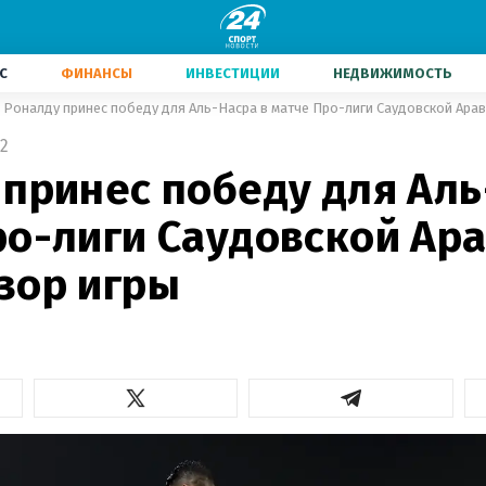
С
ФИНАНСЫ
ИНВЕСТИЦИИ
НЕДВИЖИМОСТЬ
Роналду принес победу для Аль-Насра в матче Про-лиги Саудовской Ара
2
принес победу для Аль
ро-лиги Саудовской Ара
зор игры