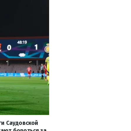
ги Саудовской
ают бороться за