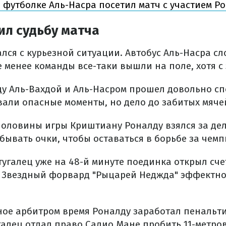
в футболке Аль-Насра посетил матч с участием Р
ил судьбу матча
лся с курьезной ситуации. Автобус Аль-Насра сл
е менее команды все-таки вышли на поле, хотя с
у Аль-Вахдой и Аль-Насром прошел довольно сп
вали опасные моменты, но дело до забитых мяче
половины игры Криштиану Роналду взялся за дел
бывать очки, чтобы оставаться в борьбе за чемп
угалец уже на 48-й минуте поединка открыл сче
. Звездный форвард "Рыцарей Неджда" эффектно
ое арбитром время Роналду заработал пенальти,
галец отдал право Садио Мане пробить 11-метро