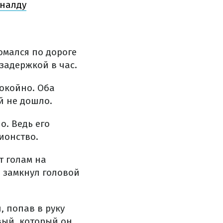
оналду
омался по дороге
 задержкой в час.
окойно. Оба
й не дошло.
о. Ведь его
ионство.
т голам на
 замкнул головой
 попав в руку
вый, который он