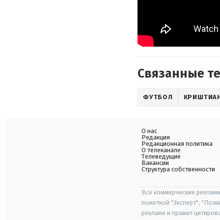
Связанные т
ФУТБОЛ
КРИШТИА
О нас
Редакция
Редакционная политика
О телеканале
Телеведущие
Вакансии
Структура собственности
Все коммерческие рекламн
пометкой "Эксперт", "Поз
рекламе и правил цитиров