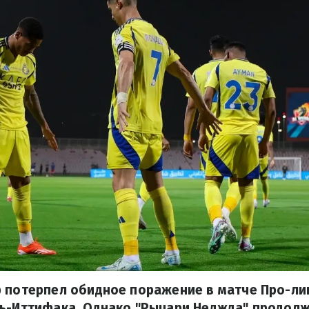
р потерпел обидное поражение в матче Про-ли
ль-Иттифака. Однако "Рыцари Неджда" продолж