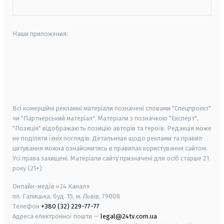
Наши приложения:
android
apple
smart tv
samsung smart tv
Всі комерційні рекламні матеріали позначені словами "Спецпроєкт"
чи "Партнерський матеріал". Матеріали з позначкою "Експерт",
"Позиція" відображають позицію авторів та героїв. Редакція може
не поділяти їхніх поглядів. Детальніше щодо реклами та правил
цитування можна ознайомитись в правилах користування сайтом.
Усі права захищені.
Матеріали сайту призначені для осіб старше
21
року (21+)
Онлайн-медіа «24 Канал»
пл. Галицька, буд. 15, м. Львів, 79008
Телефон
+380 (32) 229-77-77
Адреса електронної пошти —
legal@24tv.com.ua