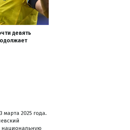
очти девять
родолжает
 марта 2025 года.
левский
 в национальную