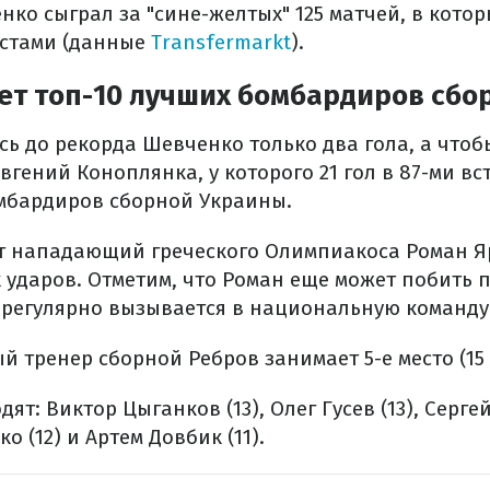
нко сыграл за "сине-желтых" 125 матчей, в котор
истами (данные
Transfermarkt
).
ет топ-10 лучших бомбардиров сбо
ь до рекорда Шевченко только два гола, а чтоб
Евгений Коноплянка, у которого 21 гол в 87-ми вс
мбардиров сборной Украины.
т нападающий греческого Олимпиакоса Роман Яр
 ударов. Отметим, что Роман еще может побить 
 регулярно вызывается в национальную команду
тренер сборной Ребров занимает 5-е место (15 
дят: Виктор Цыганков (13), Олег Гусев (13), Серге
 (12) и Артем Довбик (11).