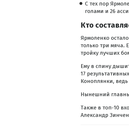
С тех пор Ярмоле
голами и 26 асс
Кто составля
Ярмоленко осталос
только три мяча. 
тройку лучших бо
Ему в спину дыши
17 результативных
Коноплянки, ведь
Нынешний главный 
Также в топ-10 вхо
Александр Зинченко