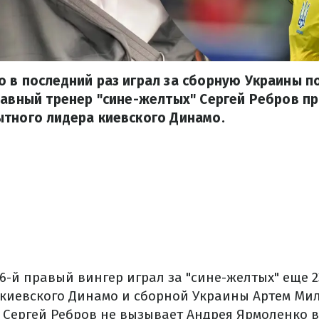
 в последний раз играл за сборную Украины п
лавный тренер "сине-желтых" Сергей Ребров п
ытного лидера киевского Динамо.
6-й правый вингер играл за "сине-желтых" еще 23
киевского Динамо и сборной Украины Артем Ми
у Сергей Ребров не вызывает Андрея Ярмоленко