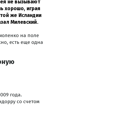
рея не вызывают
ь хорошо, играя
 той же Исландии
азал Милевский.
моленко на поле
но, есть еще одна
рную
009 года.
ндорру со счетом