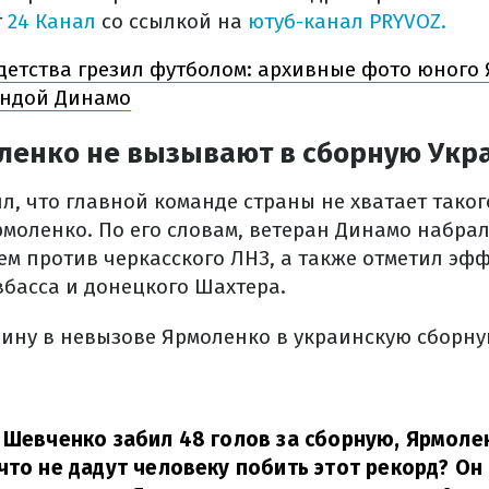
т
24 Канал
со ссылкой на
ютуб-канал PRYVOZ.
детства грезил футболом: архивные фото юного
ендой Динамо
ленко не вызывают в сборную Укр
л, что главной команде страны не хватает тако
рмоленко. По его словам, ветеран Динамо набра
ем против черкасского ЛНЗ, а также отметил эф
вбасса и донецкого Шахтера.
ину в невызове Ярмоленко в украинскую сборну
 Шевченко забил 48 голов за сборную, Ярмолен
что не дадут человеку побить этот рекорд? Он