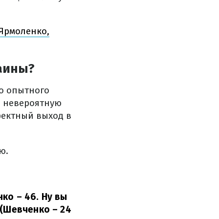
 Ярмоленко,
аины?
го опытного
л невероятную
фектный выход в
ю.
ко – 46. Ну вы
 (Шевченко – 24