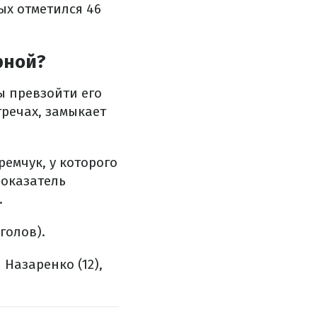
ых отметился 46
рной?
ы превзойти его
тречах, замыкает
емчук, у которого
показатель
.
голов).
й Назаренко (12),