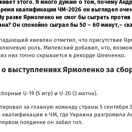
живет этого. Я много думаю о том, почему Анд
время квалификации ЧМ-2026 он выглядел очен
Ну разве Ярмоленко не смог бы сыграть против
на? Он спокойно сыграл бы 50 – 60 минут,
– ск
адающий киевлян отметил, что присутствие Яр
 ключевую роль. Милевский добавил, что, возмож
 из них точно скрывается в рекорде Шевченко.
 о выступлениях Ярмоленко за сбо
орные U-19 (5 игр) и U-20 (3 матча).
ировал за главную команду страны 5 сентября 2
 квалификации к ЧМ, где Украина разгромила А
 первом поединке он забил гол.