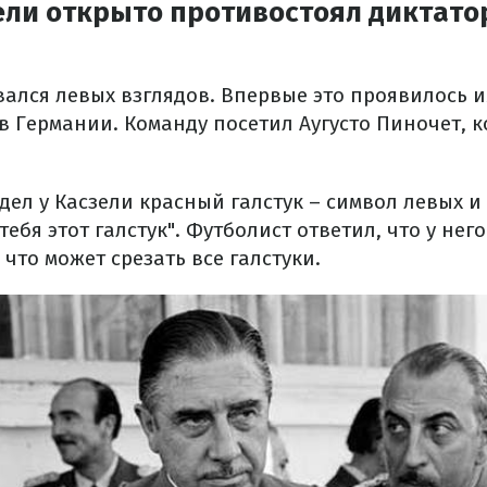
ли открыто противостоял диктатор
ался левых взглядов. Впервые это проявилось 
в Германии. Команду посетил Аугусто Пиночет, к
дел у Касзели красный галстук – символ левых и
 тебя этот галстук". Футболист ответил, что у нег
 что может срезать все галстуки.