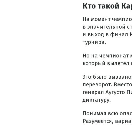
Кто такой Ка
На момент чемпион
в значительной с
и выход в финал 
турнира.
Но на чемпионат 
который вылетел в
Это было вызвано 
переворот. Вмест
генерал Аугусто П
диктатуру.
Понимая всю опасн
Разумеется, вари