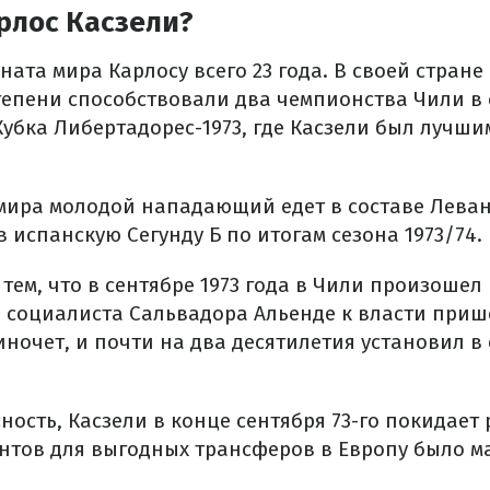
рлос Касзели?
ата мира Карлосу всего 23 года. В своей стране 
тепени способствовали два чемпионства Чили в 
Кубка Либертадорес-1973, где Касзели был луч
мира молодой нападающий едет в составе Левант
 испанскую Сегунду Б по итогам сезона 1973/74.
тем, что в сентябре 1973 года в Чили произоше
о социалиста Сальвадора Альенде к власти приш
иночет, и почти на два десятилетия установил в
ость, Касзели в конце сентября 73-го покидает 
антов для выгодных трансферов в Европу было м