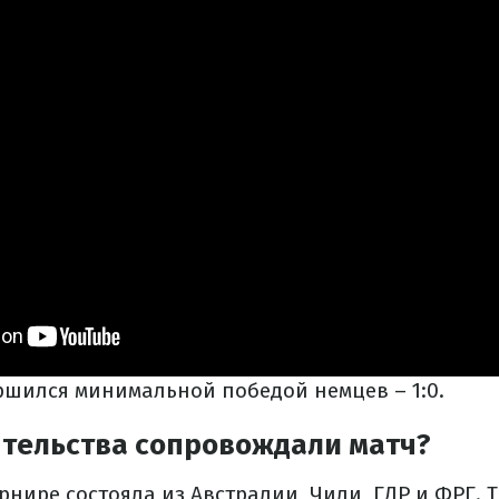
ершился минимальной победой немцев – 1:0.
ятельства сопровождали матч?
урнире состояла из Австралии, Чили, ГДР и ФРГ. 