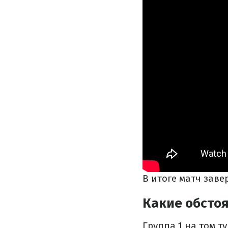
В итоге матч зав
Какие обсто
Группа 1 на том т