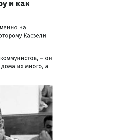
у и как
именно на
оторому Касзели
 коммунистов, – он
о дома их много, а