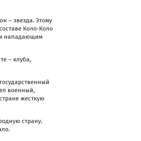
он – звезда. Этому
составе Коло-Коло
шим нападающим
е – клуба,
л государственный
ел военный,
 стране жесткую
родную страну.
ало.