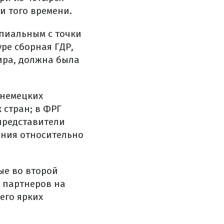
и того времени.
ипиальным с точки
уре сборная ГДР,
ира, должна была
 немецких
стран; в ФРГ
представители
ания относительно
ые во второй
о партнеров на
его ярких