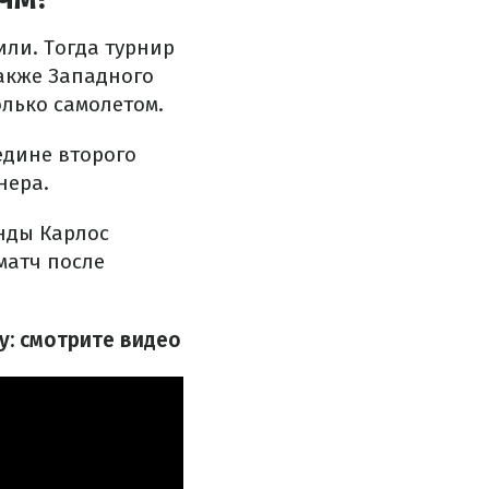
или. Тогда турнир
акже Западного
олько самолетом.
едине второго
нера.
нды Карлос
матч после
у: смотрите видео