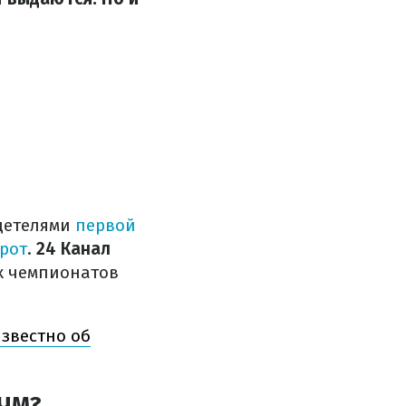
идетелями
первой
рот
.
24 Канал
ех чемпионатов
известно об
 ЧМ?