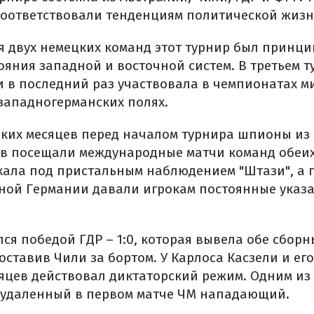
соответствовали тенденциям политической жизн
ля двух немецких команд этот турнир был принц
яния западной и восточной систем. В третьем т
и в последний раз участвовала в чемпионатах м
западногерманских полях.
ьких месяцев перед началом турнира шпионы из
в посещали международные матчи команд обеих 
хала под пристальным наблюдением "Штази", а 
ной Германии давали игрокам постоянные указ
ся победой ГДР – 1:0, которая вывела обе сборн
оставив Чили за бортом. У Карлоса Касзели и ег
сяцев действовал диктаторский режим. Одним из 
 удаленный в первом матче ЧМ нападающий.