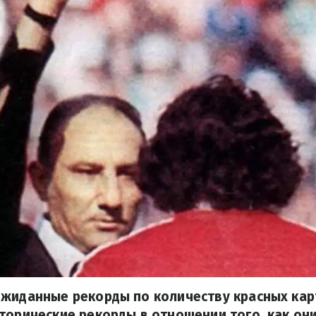
жиданные рекорды по количеству красных кар
торические рекорды в отношении того, как они