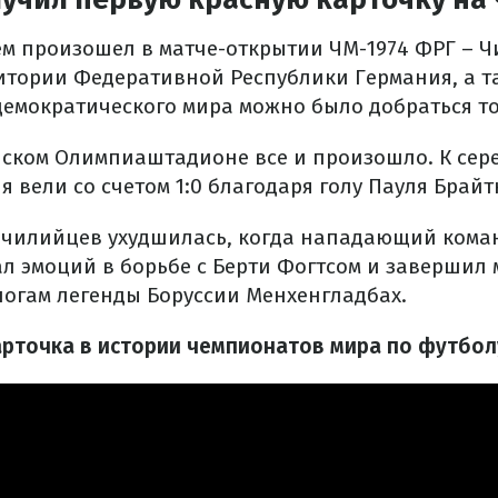
ем произошел в матче-открытии ЧМ-1974 ФРГ – Ч
итории Федеративной Республики Германия, а т
 демократического мира можно было добраться т
ском Олимпиаштадионе все и произошло. К сер
я вели со счетом 1:0 благодаря голу Пауля Брайт
 чилийцев ухудшилась, когда нападающий кома
ал эмоций в борьбе с Берти Фогтсом и завершил 
 ногам легенды Боруссии Менхенгладбах.
арточка в истории чемпионатов мира по футбол