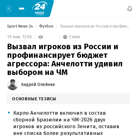
Sport News 24
Футбол
 Вызвал игроков из России и профинансирует бюджет агрессора: Анчелотти удивил выбором на ЧМ 
3 мин
19 мая,
12:50
Вызвал игроков из России и
профинансирует бюджет
агрессора: Анчелотти удивил
выбором на ЧМ
Андрей Олейник
ОСНОВНЫЕ ТЕЗИСЫ
Карло Анчелотти включил в состав
сборной Бразилии на ЧМ-2026 двух
игроков из российского Зенита, оставив
вне списка более результативных