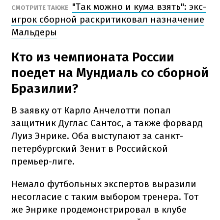
"Так можно и кума взять": экс-
СМОТРИТЕ ТАКЖЕ
игрок сборной раскритиковал назначение
Мальдеры
Кто из чемпионата России
поедет на Мундиаль со сборной
Бразилии?
В заявку от Карло Анчелотти попал
защитник Дуглас Сантос, а также форвард
Луиз Энрике. Оба выступают за санкт-
петербургский Зенит в Российской
премьер-лиге.
Немало футбольных экспертов выразили
несогласие с таким выбором тренера. Тот
же Энрике продемонстрировал в клубе