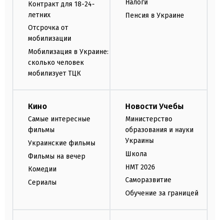
Налоги
Контракт для 18-24-
летних
Пенсия в Украине
Отсрочка от
мобилизации
Мобилизация в Украине:
сколько человек
мобилизует ТЦК
Кино
Новости Учебы
Самые интересные
Министерство
фильмы
образования и науки
Украины
Украинские фильмы
Школа
Фильмы на вечер
НМТ 2026
Комедии
Саморазвитие
Сериалы
Обучение за границей