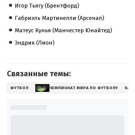
Игор Тьягу (Брентфорд)
Габриэль Мартинелли (Арсенал)
Матеус Кунья (Манчестер Юнайтед)
Эндрик (Лион)
Связанные темы:
ФУТБОЛ
ЧЕМПИОНАТ МИРА ПО ФУТБОЛУ
КАР