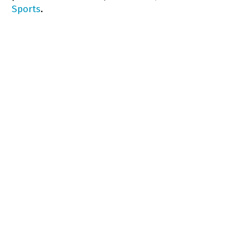
Sports
.