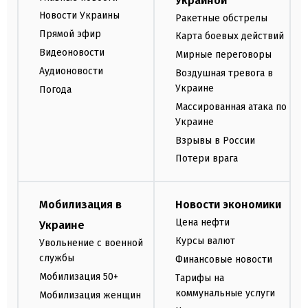
Украиной
Новости Украины
Ракетные обстрелы
Прямой эфир
Карта боевых действий
Видеоновости
Мирные переговоры
Аудионовости
Воздушная тревога в
Украине
Погода
Массированная атака по
Украине
Взрывы в России
Потери врага
Мобилизация в
Новости экономики
Цена нефти
Украине
Курсы валют
Увольнение с военной
службы
Финансовые новости
Мобилизация 50+
Тарифы на
коммунальные услуги
Мобилизация женщин