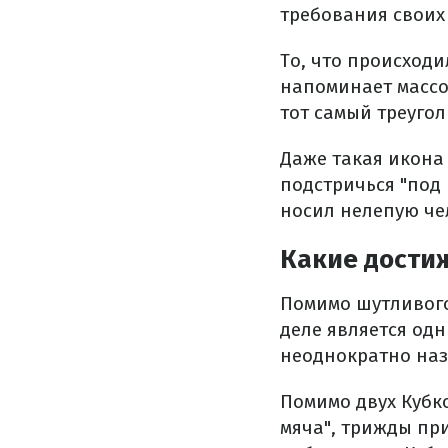
требования своих 
То, что происход
напоминает массо
тот самый треуго
Даже такая икона 
подстричься "под 
носил нелепую че
Какие дости
Помимо шутливого
деле является од
неоднократно наз
Помимо двух Кубк
мяча", трижды пр