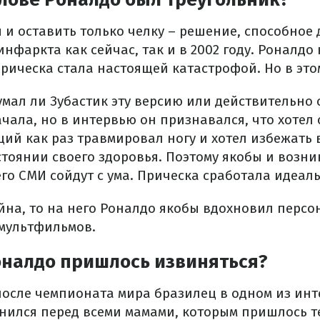
 и оставить только челку – решение, способное 
нфаркта как сейчас, так и в 2002 году. Роналдо 
прическа стала настоящей катастрофой. Но в это
мал ли Зубастик эту версию или действительно 
ачала, но в интервью он признавался, что хотел
ий как раз травмировал ногу и хотел избежать
тоянии своего здоровья. Поэтому якобы и возни
чего СМИ сойдут с ума. Прическа сработала идеал
йна, то на него Роналдо якобы вдохновил персо
мультфильмов.
оналдо пришлось извиняться?
 после чемпионата мира бразилец в одном из ин
ился перед всеми мамами, которым пришлось т