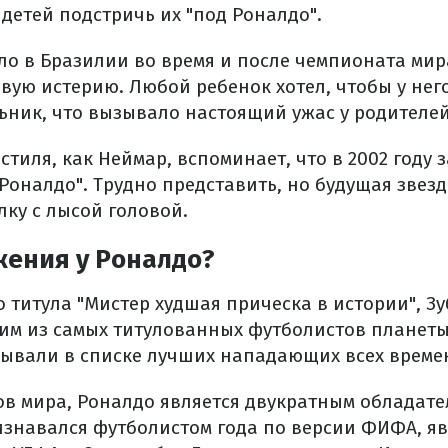
детей подстричь их "под Роналдо".
ило в Бразилии во время и после чемпионата мир
вую истерию. Любой ребенок хотел, чтобы у нег
льник, что вызывало настоящий ужас у родителей
стиля, как Неймар, вспоминает, что в 2002 году 
Роналдо". Трудно представить, но будущая звезд
лку с лысой головой.
жения у Роналдо?
 титула "Мистер худшая прическа в истории", Зу
ним из самых титулованных футболистов планеты
ывали в списке лучших нападающих всех време
ов мира, Роналдо является двукратным обладате
изнавался футболистом года по версии ФИФА, яв