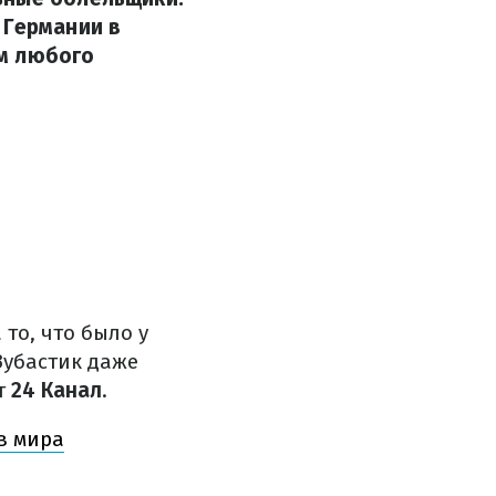
 Германии в
ом любого
то, что было у
Зубастик даже
ет
24 Канал
.
в мира