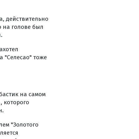
а, действительно
о на голове был
.
захотел
а "Селесао" тоже
бастик на самом
, которого
н.
лем "Золотого
ляется