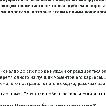
дающий запомнился не только дублем в ворота
оими волосами, которые стали ночным кошмар
 Роналдо до сих пор вынужден оправдываться за 
 время одного из лучших моментов его карьеры. 
еми, кто пострадал от его выходки, рассказыва
сао помог Германии побить рекорд чемпионато
лове Роналдо был треугольник?