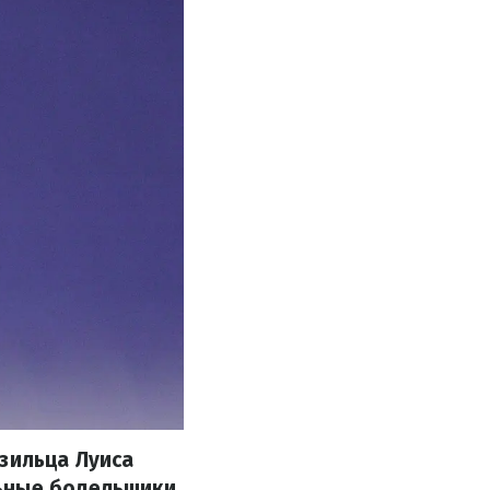
зильца Луиса
ьные болельщики.