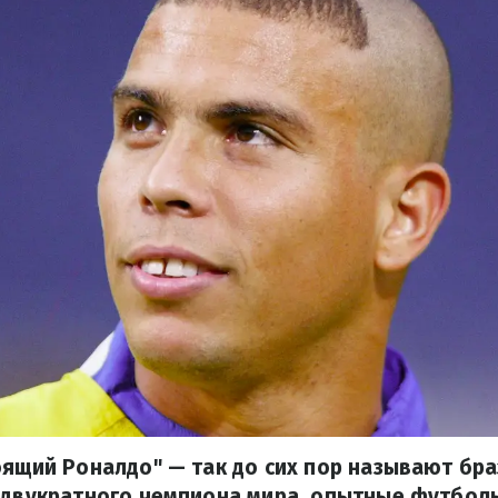
оящий Роналдо" — так до сих пор называют бра
, двукратного чемпиона мира, опытные футбол