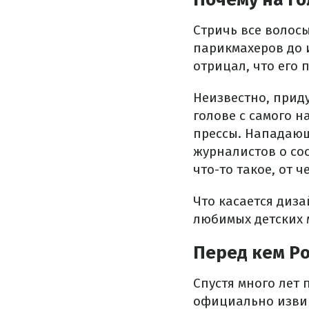
Стричь все волосы
парикмахеров до и
отрицал, что его 
Неизвестно, приду
голове с самого н
прессы. Нападающ
журналистов о сос
что-то такое, от 
Что касается диза
любимых детских 
Перед кем Р
Спустя много лет
официально извин