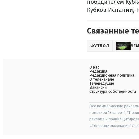
победителем Кубк
Кубков Испании, 
Связанные т
ФУТБОЛ
ЧЕ
О нас
Редакция
Редакционная политика
О телеканале
Телеведущие
Вакансии
Структура собственности
Все коммерческие рекламн
пометкой "Эксперт", "Поз
рекламе и правил цитиров
«Телерадиокомпания" Люкс