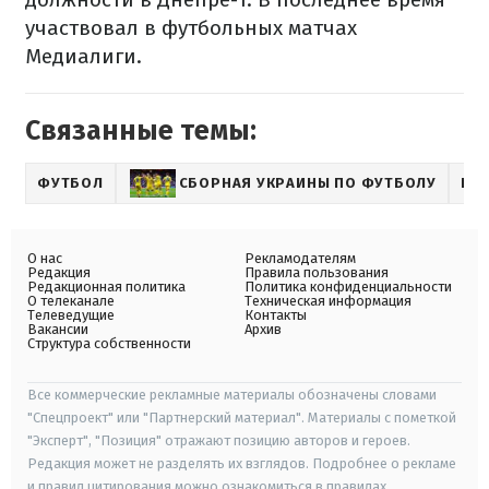
участвовал в футбольных матчах
Медиалиги.
Связанные темы:
ФУТБОЛ
СБОРНАЯ УКРАИНЫ ПО ФУТБОЛУ
ЕВГ
О нас
Рекламодателям
Редакция
Правила пользования
Редакционная политика
Политика конфиденциальности
О телеканале
Техническая информация
Телеведущие
Контакты
Вакансии
Архив
Структура собственности
Все коммерческие рекламные материалы обозначены словами
"Спецпроект" или "Партнерский материал". Материалы с пометкой
"Эксперт", "Позиция" отражают позицию авторов и героев.
Редакция может не разделять их взглядов. Подробнее о рекламе
и правил цитирования можно ознакомиться в правилах