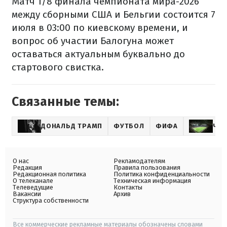
Матч 1/8 финала чемпионата мира-2026
между сборными США и Бельгии состоится 7
июля в 03:00 по киевскому времени, и
вопрос об участии Балогуна может
оставаться актуальным буквально до
стартового свистка.
Связанные темы:
ДОНАЛЬД ТРАМП
ФУТБОЛ
ФИФА
ЧЕМ
О нас
Рекламодателям
Редакция
Правила пользования
Редакционная политика
Политика конфиденциальности
О телеканале
Техническая информация
Телеведущие
Контакты
Вакансии
Архив
Структура собственности
Все коммерческие рекламные материалы обозначены словами